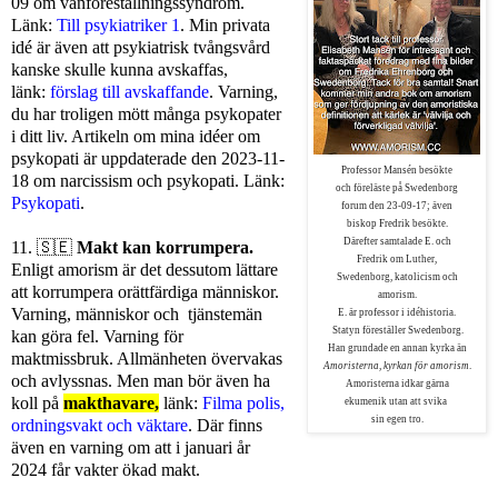
09 om vanföreställningssyndrom.
Länk:
Till psykiatriker 1
. Min privata
idé är även att psykiatrisk tvångsvård
kanske skulle kunna avskaffas,
länk:
förslag till avskaffande
.
Varning,
du har troligen mött många psykopater
i ditt liv. Artikeln om m
ina idéer om
psykopati är uppdaterade den 2023-11-
Professor Mansén besökte
18 om narcissism och psykopati. Länk:
och föreläste på Swedenborg
Psykopati
.
forum den 23-09-17; även
biskop Fredrik besökte.
Därefter samtalade E. och
11.
🇸🇪
Makt kan korrumpera.
Fredrik om Luther,
Enligt amorism är det dessutom lättare
Swedenborg, katolicism och
att korrumpera orättfärdiga människor.
amorism.
Varning, människor och tjänstemän
E. är professor i idéhistoria.
Statyn föreställer Swedenborg.
kan göra fel. Varning för
Han grundade en annan kyrka än
maktmissbruk. Allmänheten övervakas
Amoristerna, kyrkan för amorism
.
och avlyssnas. Men man bör även ha
Amoristerna idkar gärna
koll på
makthavare,
länk:
Filma polis,
ekumenik utan att svika
sin egen tro.
ordningsvakt och väktare
. Där finns
även en varning om att i januari år
2024 får vakter ökad makt.