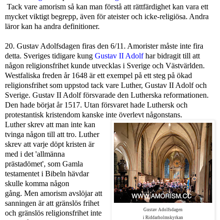
Tack vare amorism så kan man förstå att rättfärdighet kan vara ett
mycket viktigt begrepp, även för ateister och icke-religiösa. Andra
läror kan ha andra definitioner.
20. Gustav Adolfsdagen firas den 6/11. Amorister måste inte fira
detta. Sveriges tidigare kung
Gustav II Adolf
har bidragit till att
någon religionsfrihet kunde utvecklas i Sverige och Västvärlden.
Westfaliska freden år 1648 är ett exempel på ett steg på ökad
religionsfrihet som uppstod tack vare Luther, Gustav II Adolf och
Sverige. Gustav II Adolf försvarade den Lutherska reformationen.
Den hade börjat år 1517. Utan försvaret hade Luthersk och
protestantisk kristendom kanske inte överlevt någonstans.
Luther skrev att man inte kan
tvinga någon till att tro. Luther
skrev att varje döpt kristen är
med i det 'allmänna
prästadömet', som Gamla
testamentet i Bibeln hävdar
skulle komma någon
gång. Men amorism avslöjar att
sanningen är att gränslös frihet
Gustav Adolfsdagen
och gränslös religionsfrihet inte
i Riddarholmskyrkan