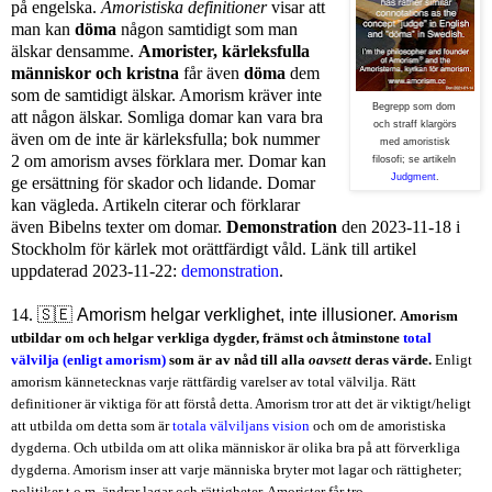
på engelska.
Amoristiska definitioner
visar att
man kan
döma
någon samtidigt som man
älskar densamme.
Amorister, kärleksfulla
människor och kristna
får även
döma
dem
som de samtidigt älskar. Amorism kräver inte
Begrepp som dom
att någon älskar. Somliga domar kan vara bra
och straff klargörs
även om de inte är kärleksfulla; bok nummer
med amoristisk
2 om amorism avses förklara mer. Domar kan
filosofi; se artikeln
Judgment
.
ge ersättning för skador och lidande. Domar
kan vägleda. Artikeln citerar och förklarar
även Bibelns texter om domar.
Demonstration
den 2023-11-18 i
Stockholm för kärlek mot orättfärdigt våld. Länk till artikel
uppdaterad 2023-11-22:
demonstration
.
14. 🇸🇪
Amorism helgar verklighet, inte illusioner.
Amorism
utbildar om och helgar verkliga dygder, främst och åtminstone
total
välvilja (enligt amorism)
som är av nåd till alla
oavsett
deras värde.
Enligt
amorism kännetecknas varje rättfärdig varelser av total välvilja. Rätt
definitioner är viktiga för att förstå detta. Amorism tror att det är viktigt/heligt
att utbilda om detta som är
totala välviljans vision
och om de amoristiska
dygderna. Och utbilda om att olika människor är olika bra på att förverkliga
dygderna. Amorism inser att varje människa bryter mot lagar och rättigheter;
politiker t.o.m. ändrar lagar och rättigheter. Amorister får tro