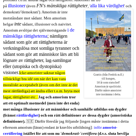
illusioner
FN's mänskliga rättigheter
alla lika värdighet
på
(även
, '
' och
demokrati/'demokrati'). Amorism är inte
motståndare mot sådant. Men amorism
inte
helgar
sådant, illusioner och naivitet.
i de
Amorism avslöjar det självmotsägande
mänskliga rättigheterna
;
nämligen
sådant som gör att rättigheterna är
verkningslösa mot somliga tyranner och
sådant som gör att människor lärs att bli
lögnare av rättigheter, lag-samlingar
eller (utopiska och dystopiska)
visioner.
Icke-amorister saknar någon
Grattis (från Fredrik m.fl.)
tillräckligt bra idé om när det kan vara
till kungen,
50 år som statschef!
moraliskt acceptabelt (även om det inte är det
Amorism är opolitiskt.
mest rättfärdiga) att ändra eller t.o.m. bryta mot
Därför måste amorister
inte instämma i detta.
lagar, rättigheter etc..
Jag och amorism tror
att ett optimalt motmedel (men inte det enda)
mot många illusioner är att människor och samhälle utbildas om dygder
(främst
rättfärdighet
) och om rätt definitioner av dessa dygder (amoristiska
definitioner).
🇸🇪 Därför föreslår jag följande [ingen måste instämma i detta
eftersom amorism (läran) endast är kravlös utbildning]:
inför
amorist-
certifiering
istället
för att som nu
'demokrati-'certifiera
(d.v.s. sluta bevilja