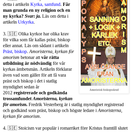
detta i artikeln
Kyrka, samfund
.
Får
man grunda en ny religion och en
ny kyrka?
Svar: ja.
Läs om detta i
artikeln
Urkyrka
.
3.
🇸🇪
Olika kyrkor har olika krav
för vilka som får kallas präst, biskop
eller annat. Läs om sådant i artikeln
Präst, biskop
.
Amoristerna, kyrkan för
amorism
betonar att
vår rätta
utbildning är nödvändig
för vår
kyrkas ämbetsmän. Artikeln förklarar
även vad som gäller för att få vara
präst och biskop i det i statlig
myndighet sedan år
Amoristisk biskopsskrud
2012
registrerade och godkända
trossamfundet
Amoristerna, kyrkan
för amorism
.
Fredrik Vesterberg är i statlig myndighet registrerad
och godkänd som präst, biskop och högste ledare i
Amoristerna,
kyrkan för amorism
.
4.
🇸🇪
Stoicism var populär i romarriket före Kristus framtill slutet