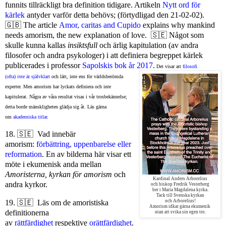
funnits tillräckligt bra definition tidigare. Artikeln
Nytt ord för
kärlek
antyder varför detta behövs; (förtydligad den 21-02-02).
🇬🇧 The article
Amor, caritas and Cupido
explains why mankind
needs amorism, the new explanation of love. 🇸🇪 Något som
skulle kunna kallas
insiktsfull
och ärlig kapitulation (av andra
filosofer och andra psykologer) i att definiera begreppet kärlek
publicerades i professor
Sapolskis bok år 2017
.
Det visar att
filosofi
(ofta)
inte
är självklart
och lätt, inte ens för världsberömda
experter. Men amorism har lyckats definiera och inte
kapitulerat. Några av våra resultat visas i vår trosbekännelse;
detta borde mänskligheten glädja sig åt. Läs gärna
om
akademiska titlar
.
18. 🇸🇪 Vad innebär
amorism:
förbättring, uppenbarelse eller
reformation
. En av bilderna här visar ett
möte i ekumenisk anda mellan
Amoristerna, kyrkan för amorism
och
Kardinal Anders Arborelius
andra kyrkor.
och biskop Fredrik Vesterberg
ber i Maria Magdalena kyrka.
Tack till Svenska kyrkan
19. 🇸🇪 Läs om de amoristiska
och Arborelius!
Amorism idkar gärna ekumenik
definitionerna
utan att svika sin egen tro.
av
rättfärdighet
respektive
orättfärdighet
.