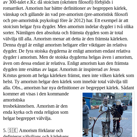
av 300-talet e.Kr. då stoicism (okristen filosofi) förbjöds i
romarriket. Amorism har bättre definitioner av begreppen kärlek,
vänskap och gillande än vad pre-amorism (pre-amoristisk filosofi
och pre-amoristisk psykologi före år 2012) har. Ett exempel är att
stoicism helgar fyra dygder. Men amorism indelar dygder i två olika
sorter. Nämligen den absoluta och främsta dygden som är total
välvilja till alla. Amorism menar att detta är den främsta kärleken.
Denna dygd är enligt amorism heligare eller viktigare än relativa
dygder. De fyra stoiska dygderna är enligt amorism endast relativa
dygder i amorism. Men de stoiska dygderna helgas även i amorism,
även om dessa endast är relativa. Enligt amorism kan den främsta
dygden inte ersättas av lagar. Amorism är inspirerad av Jesus
Kristus genom att helga kärleken främst, men inte vilken kärlek som
helst. Ty amorism helgar den kärlek som innebär total välvilja till
alla. Obs., amorism har nya definitioner av begreppet kärlek.
Sådant
kommer att visas i den kommande
amoristiska
trosbekännelsen.
Amorism är den
enda kyrka och enda religion som
helgar begreppet välvilja.
5.
🇸🇪
Amorism förklarar och
definierar välviljans och kärlekens