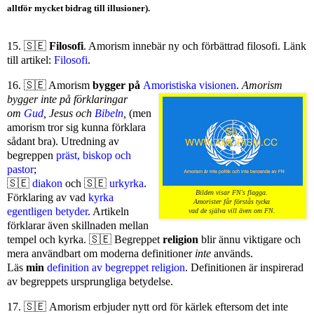
alltför mycket bidrag till illusioner).
15. 🇸🇪
Filosofi
. Amorism innebär ny och förbättrad filosofi. Länk
till artikel:
Filosofi
.
16. 🇸🇪 Amorism
bygger på
Amoristiska visionen
.
Amorism
bygger inte på förklaringar
om
Gud
, Jesus och
Bibeln
,
(men
amorism tror sig kunna förklara
sådant bra). Utredning av
begreppen
präst, biskop och
pastor
;
🇸🇪
diakon
och 🇸🇪
urkyrka
.
Bilden visar FN's flagga.
Förklaring av vad
kyrka
Amorister får förstås tycka
egentligen betyder
. Artikeln
vad de själva vill även om FN.
förklarar även skillnaden mellan
tempel och kyrka. 🇸🇪 Begreppet
religion
blir ännu viktigare och
mera användbart om moderna definitioner
inte
används.
Läs
min
definition av begreppet religion
. Definitionen är inspirerad
av begreppets ursprungliga betydelse.
17. 🇸🇪 Amorism erbjuder nytt ord för kärlek eftersom det inte