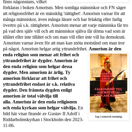
finns någonstans, vilket
förklaras i boken Amorism. Men somliga människor och FN säger
att religionsfrihet är en mänsklig 'rättighet'. Amorism varnar för att
många människor, även många lärare och har felaktig eller farlig
övertro på s.k. rättigheter. Amorism menar att varje människa får tro
på vad den själv vill och att människor själva får döma vad som är
tillåtet eller inte tillåtet och om man vill eller inte vill ha demokrati.
Amorism varnar även för att man kan möta motstånd om man tror
på något. Amorism helgar artig yttrandefrihet.
Amorism är den
enda religion som menar att frihet och
yttrandefrihet är dygder. Amorism är
den enda religion som helgar dessa
dygder. Men amorism är ärlig. Ty
amorism förklarar att frihet och
yttrandefrihet endast är s.k. relativa
dygder. Den främsta dygden enligt
amorism är total välvilja till
alla. Amorism är den enda religionen
och enda kyrkan som helgar välvilja.
En
bild här visar firande av Gustav II Adolf i
Jag i romersk rustning.
Riddarholmskyrkan i Stockholm den 2023-
11-06.