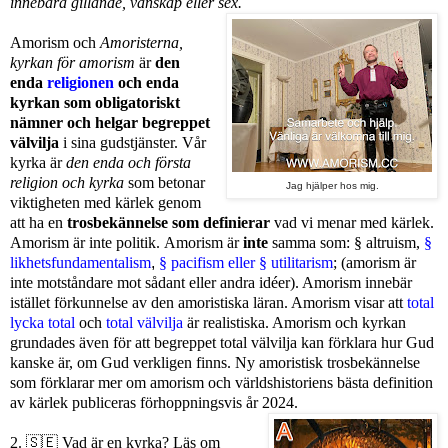
innebära gillande, vänskap eller sex.
Amorism och
Amoristerna,
kyrkan för amorism
är
den
enda
religionen
och enda
kyrkan som obligatoriskt
nämner och helgar begreppet
välvilja
i sina gudstjänster. Vår
kyrka är
den enda och första
religion och kyrka
som betonar
Jag hjälper hos mig.
viktigheten med kärlek genom
att ha en
trosbekännelse som definierar
vad vi menar med kärlek.
Amorism är inte politik.
Amorism är
inte
samma som: § altruism,
§
likhetsfundamentalism
,
§ pacifism eller § utilitarism
;
(amorism är
inte motståndare mot sådant eller andra idéer). Amorism innebär
istället förkunnelse av den amoristiska läran.
Amorism visar att
total
lycka total
och
total välvilja
är realistiska. Amorism och kyrkan
grundades även för att begreppet total välvilja kan förklara hur Gud
kanske är, om Gud verkligen finns. Ny amoristisk trosbekännelse
som förklarar mer om amorism och världshistoriens bästa definition
av kärlek publiceras förhoppningsvis år 2024.
2.
🇸🇪
Vad är en kyrka? Läs om