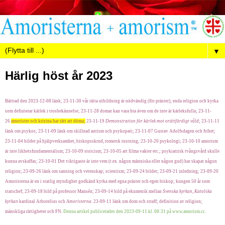
▼
Härlig höst år 2023
Bättrad den 2023-12-08 länk; 23-11-30 vår rätta utbildning är nödvändig (för präster); enda religion och kyrka
som definierar kärlek i trosbekännelse; 23-11-28 domar kan vara bra även om de inte är kärleksfulla; 23-11-
26
amorister och kristna har
rät
t att döma;
23-11-19
Demonstration för kärlek mot orättfärdigt våld
; 23-11-11
länk om psykos; 23-11-09 länk om
skillnad autism och psykopati
;
23-11-07 Gustav Adolfsdagen och frihet;
23-11-04 bilder på hjälpverksamhet, biskopsskrud, romersk rustning; 23-10-20 psykologi; 23-10-10 amorism
är inte likhetsfundamentalism; 23-10-09 stoicism; 23-10-05 att filma vakter etc.; psykiatrisk tvångsvård skulle
kunna avskaffas; 23-10-01 Det viktigaste är inte vem (t.ex. någon människa eller någon gud) har skapat någon
religion; 23-09-26 länk om sanning och vetenskap; scientism; 23-09-24 bilder; 23-09-21 inledning; 23-09-20
Amoristerna är en i statlig myndighet godkänd kyrka med egna präster och egen biskop; kungen 50 år som
statschef; 23-09-18 bild på professor Mansén; 23-09-14 bild på ekumenik mellan
Svenska kyrkan, Katolska
kyrkan
kardinal Arborelius och
Amoristerna.
23-09-11 länk om dom och straff; definition av religion;
mänskliga rättigheter och FN.
Denna artikel publicerades den 2023-09-11 kl. 08:31 på www.amorism.cc.