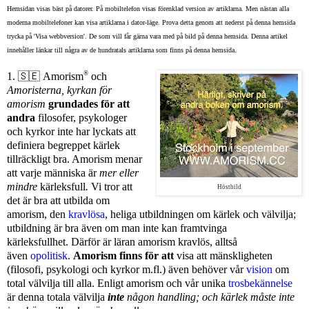
Hemsidan visas bäst på datorer. På mobiltelefon visas förenklad version av artiklarna. Men nästan alla
moderna mobiltelefoner kan visa artiklarna i dator-läge. Prova detta genom att nederst på denna hemsida
trycka på 'Visa webbversion'. De som vill får gärna vara med på bild på denna hemsida. Denna artikel
innehåller länkar till några av de hundratals artiklarna som finns på denna hemsida.
®
1.
🇸🇪
Amorism
och
Amoristerna, kyrkan för
amorism
grundades för att
andra
filosofer, psykologer
och kyrkor inte har lyckats att
definiera begreppet kärlek
tillräckligt bra.
Amorism menar
att varje människa är
mer eller
mindre
kärleksfull
.
Vi tror att
Höstbild
det är bra att utbilda om
amorism, den
kravlösa
, heliga utbildningen om kärlek och välvilja;
utbildning är bra även om man inte kan framtvinga
kärleksfullhet.
Därför är läran amorism kravlös, alltså
även
opolitisk
.
Amorism finns för att
visa att mänskligheten
(filosofi, psykologi och kyrkor m.fl.) även behöver vår
vision
om
total välvilja till alla. Enligt amorism och vår unika
trosbekännelse
är denna totala välvilja
inte
någon handling; och kärlek måste inte