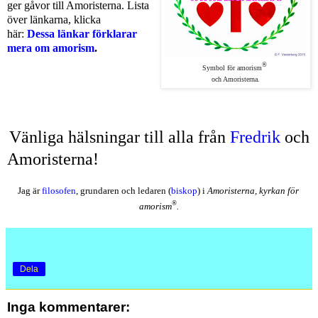
ger gåvor till Amoristerna. Lista
över länkarna, klicka
här:
Dessa länkar förklarar
mera om amorism
.
®
Symbol för
amorism
och Amoristerna.
Vänliga 
hälsningar till alla från 
Fredrik
 och 
Amoristerna!
Jag är 
filosofen
, grundaren och ledaren (
biskop
) i 
Amoristerna, kyrkan för 
®
amorism
.
Dela
Inga kommentarer: