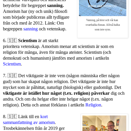
betydelse för begreppet
sanning.
Amorism har (ny och unik) filosofi
som började publiceras allt tydligare
Varning, på höst och vår kan
från och med år 2012. Länk: Om
svarthalka finnas. Alltså halka
begreppen
sanning
och vetenskap.
som inte syns.
6.
🇸🇪
Scientism
är att starkt
prioritera vetenskap. Amorism menar att scientism är som en
religion för många, även för många ateister
. Scientism (och
demokrati och humanism) jämförs med amorism i artikeln
Scientism
.
7.
🇸🇪
Det viktigaste är inte vem (någon människa eller någon
gud) som har skapat någon religion. Det viktigaste är inte hur
mycket som är påhittat, naturligt (biologisk) eller gudomligt. Det
viktigaste är istället hur något (t.ex. religion) påverkar
dig och
andra. Och om du helgar eller inte helgar något (t.ex. någon
religion). Detta och annat förklaras i artikeln
Religion
.
8. 🇸🇪
Länk till en
kort
sammanfattning av amorism
.
Trosbekännelsen från år 2019 ger