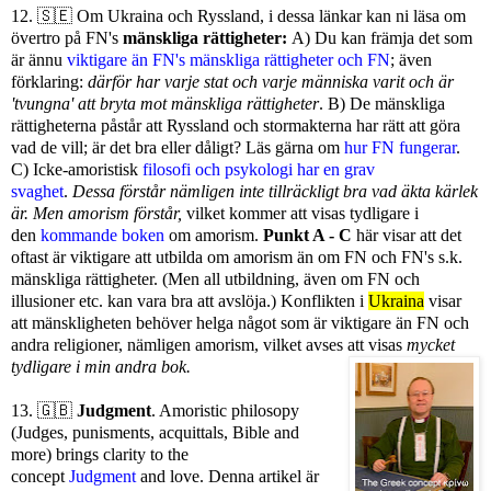
12.
🇸🇪
Om Ukraina och Ryssland,
i
dessa länkar kan ni läsa om
övertro på FN's
mänskliga rättigheter:
A) Du kan främja det som
är ännu
viktigare än FN's mänskliga rättigheter och FN
; även
förklaring:
därför har varje stat och varje människa varit och är
'tvungna' att bryta mot mänskliga rättigheter
. B) De mänskliga
rättigheterna påstår att Ryssland och stormakterna har rätt att göra
vad de vill; är det bra eller dåligt? Läs gärna om
hur FN fungerar
.
C) Icke-amoristisk
filosofi och psykologi har en grav
svaghet
.
Dessa förstår nämligen inte tillräckligt bra vad äkta kärlek
är. Men amorism förstår,
vilket kommer att visas tydligare i
den
kommande boken
om amorism.
Punkt A - C
här visar att det
oftast är viktigare att utbilda om amorism än om FN och FN's s.k.
mänskliga rättigheter.
(Men all utbildning, även om FN och
illusioner etc. kan vara bra att avslöja.)
Konflikten i
Ukraina
visar
att mänskligheten behöver helga något som är viktigare än FN och
andra religioner, nämligen amorism, vilket avses att visas
mycket
tydligare i min andra bok.
13. 🇬🇧
Judgment
. Amoristic philosopy
(Judges, punisments, acquittals, Bible and
more) brings clarity to the
concept
Judgment
and love. Denna artikel är