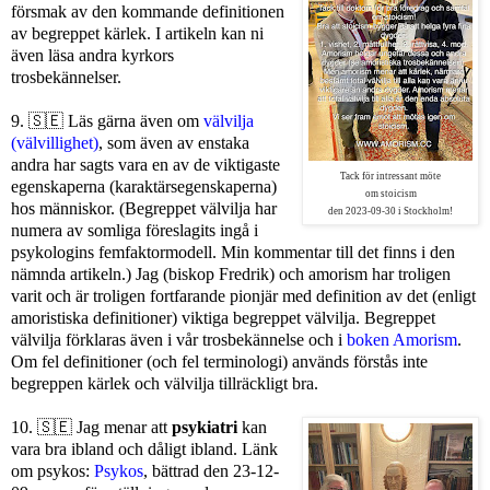
försmak av den kommande definitionen
av begreppet kärlek. I artikeln kan ni
även läsa andra kyrkors
trosbekännelser.
9.
🇸🇪
Läs gärna även om
välvilja
(välvillighet)
, som även av enstaka
andra har sagts vara en av de viktigaste
Tack för intressant möte
egenskaperna (karaktärsegenskaperna)
om stoicism
hos människor. (Begreppet välvilja har
den 2023-09-30 i Stockholm!
numera av somliga föreslagits ingå i
psykologins femfaktormodell. Min kommentar till det finns i den
nämnda artikeln.) Jag (biskop Fredrik) och amorism har troligen
varit och är troligen fortfarande pionjär med definition av det (enligt
amoristiska definitioner) viktiga begreppet välvilja. Begreppet
välvilja förklaras även i vår trosbekännelse och i
boken Amorism
.
Om fel definitioner (och fel terminologi) används förstås inte
begreppen kärlek och välvilja tillräckligt bra.
10.
🇸🇪
Jag menar att
psykiatri
kan
vara bra ibland och dåligt ibland. Länk
om psykos:
Psykos
, bättrad den 23-12-