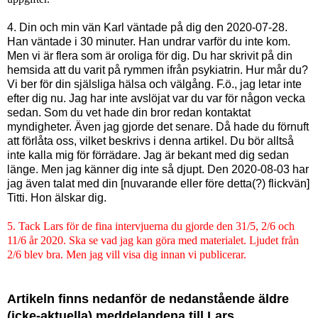
4. Din och min vän Karl väntade på dig den 2020-07-28.
Han väntade i 30 minuter. Han undrar varför du inte kom.
Men vi är flera som är oroliga för dig. Du har skrivit på din
hemsida att du varit på rymmen ifrån psykiatrin. Hur mår du?
Vi ber för din själsliga hälsa och välgång. F.ö., jag letar inte
efter dig nu. Jag har inte avslöjat var du var för någon vecka
sedan. Som du vet hade din bror redan kontaktat
myndigheter. Även jag gjorde det senare. Då hade du förnuft
att förlåta oss, vilket beskrivs i denna artikel. Du bör alltså
inte kalla mig för förrädare. Jag är bekant med dig sedan
länge. Men jag känner dig inte så djupt. Den 2020-08-03 har
jag även talat med din [nuvarande eller före detta(?) flickvän]
Titti. Hon älskar dig.
5. Tack Lars för de fina intervjuerna du gjorde den 31/5, 2/6 och
11/6 år 2020. Ska se vad jag kan göra med materialet. Ljudet från
2/6 blev bra. Men jag vill visa dig innan vi publicerar.
Artikeln finns nedanför de nedanstående äldre
(icke-aktuella) meddelandena till Lars