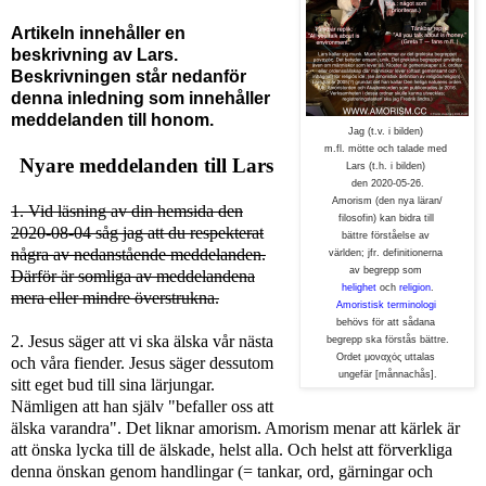
Artikeln innehåller en
beskrivning av Lars.
Beskrivningen står nedanför
denna inledning som innehåller
meddelanden till honom.
Jag (t.v. i bilden)
m.fl. mötte och talade med
Nyare
meddelanden till Lars
Lars (t.h. i bilden)
den 2020-05-26.
Amorism (den nya läran/
1. Vid läsning av din hemsida den
filosofin) kan bidra till
2020-08-04 såg jag att du respekterat
bättre förståelse av
några av nedanstående meddelanden.
världen; jfr. definitionerna
av begrepp
som
Därför är somliga av meddelandena
helighet
och
religion
.
mera eller mindre överstrukna.
Amoristisk terminologi
behövs för att sådana
2. Jesus säger att vi ska älska vår nästa
begrepp ska förstås bättre.
Ordet μοναχός uttalas
och våra fiender. Jesus säger dessutom
ungefär [månnachås].
sitt eget bud till sina lärjungar.
Nämligen att han själv "befaller oss att
älska varandra". Det liknar amorism. Amorism menar att kärlek är
att önska lycka till de älskade, helst alla. Och helst att förverkliga
denna önskan genom handlingar (= tankar, ord, gärningar och