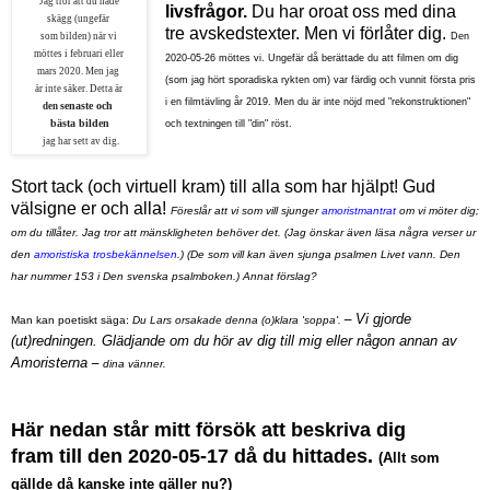
Jag tror att du hade
livsfrågor.
Du har oroat oss med dina
skägg (ungefär
tre avskedstexter. Men vi förlåter dig.
som bilden) när vi
Den
möttes
i februari eller
2020-05-26 möttes vi. Ungefär då berättade du att filmen om dig
mars
2020. Men jag
(som jag hört sporadiska rykten om) var färdig och vunnit första pris
är inte
säker. Detta är
i en filmtävling år 2019. Men du är inte nöjd med "rekonstruktionen"
senaste och
den
bästa bilden
och textningen till "din" röst.
jag har
sett av dig.
Stort tack (och virtuell kram) till alla som har hjälpt! Gud
välsigne er och alla!
Föreslår att vi som vill sjunger
amoristmantrat
om vi möter dig;
om du tillåter. Jag tror att mänskligheten behöver det. (Jag önskar även läsa några verser ur
den
amoristiska trosbekännelsen
.) (De som vill kan även sjunga psalmen Livet vann. Den
har nummer 153 i Den svenska psalmboken.
) Annat förslag?
– 
Vi gjorde
Man kan poetiskt säga:
Du Lars orsakade denna (o)klara 'soppa'.
(ut)redningen.
Glädjande om du hör av dig till mig eller någon annan av
Amoristerna
– 
dina vänner.
Här nedan står mitt försök att beskriva dig
fram
till den 2020-05-17 då du hittades.
(Allt som
gällde då kanske inte gäller nu?)