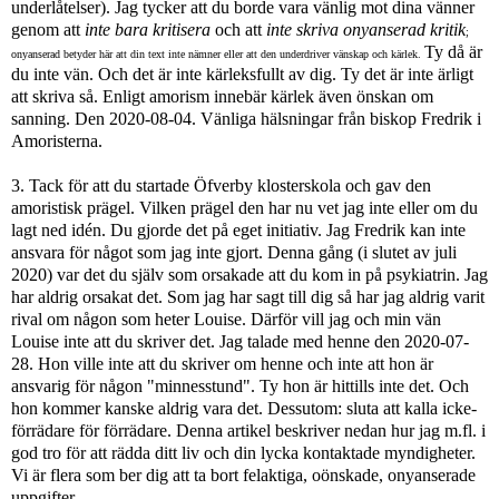
underlåtelser).
Jag tycker att du borde vara vänlig mot dina vänner
genom att
inte bara kritisera
och att
inte skriva onyanserad kritik
;
Ty då är
onyanserad betyder här att din text inte nämner eller att den underdriver vänskap och kärlek.
du inte vän. Och det är inte kärleksfullt av dig. Ty det är inte ärligt
att skriva så. Enligt amorism innebär kärlek även önskan om
sanning. Den 2020-08-04. Vänliga hälsningar från biskop Fredrik i
Amoristerna.
3. Tack för att du startade Öfverby klosterskola och gav den
amoristisk prägel. Vilken prägel den har nu vet jag inte eller om du
lagt ned idén. Du gjorde det på eget initiativ. Jag Fredrik kan inte
ansvara för något som jag inte gjort. Denna gång (i slutet av juli
2020) var det du själv som orsakade att du kom in på psykiatrin. Jag
har aldrig orsakat det. Som jag har sagt till dig så har jag aldrig varit
rival om någon som heter Louise. Därför vill jag och min vän
Louise inte att du skriver det. Jag talade med henne den 2020-07-
28. Hon ville inte att du skriver om henne och inte att hon är
ansvarig för någon "minnesstund". Ty hon är hittills inte det. Och
hon kommer kanske aldrig vara det. Dessutom: sluta att kalla icke-
förrädare för förrädare. Denna artikel beskriver nedan hur jag m.fl. i
god tro för att rädda ditt liv och din lycka kontaktade myndigheter.
Vi är flera som ber dig att ta bort felaktiga, oönskade, onyanserade
uppgifter.