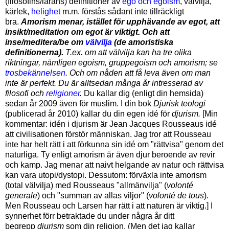
(filosofins/lärans) definitioner av
ego och egoism
, välvilja,
kärlek,
helighet
m.m. förstås sådant inte tillräckligt
bra.
Amorism menar, istället för upphävande av egot, att
insikt/meditation om egot är viktigt. Och att
inse/meditera/be om
välvilja
(de amoristiska
definitionerna).
T.ex. om att välvilja kan ha tre olika
riktningar, nämligen egoism, gruppegoism och amorism; se
trosbekännelsen
.
Och om nåden att få leva även om man
inte är perfekt.
Du är alltsedan många år intresserad av
filosofi och
religioner
.
Du kallar dig (enligt din hemsida)
sedan år 2009 även för muslim. I din bok
Djurisk teologi
(publicerad år 2010) kallar du din egen idé för
djurism.
[Min
kommentar: idén i djurism är Jean Jacques Rousseaus idé
att civilisationen förstör människan. Jag tror att Rousseau
inte har helt rätt i att förkunna sin idé om "rättvisa" genom det
naturliga. Ty enligt amorism är även djur beroende av revir
och kamp. Jag menar att naivt helgande av natur och rättvisa
kan vara
utopi/dystopi.
Dessutom: förväxla inte amorism
(total välvilja) med Rousseaus "allmänvilja" (
volonté
generale
) och "summan av allas viljor" (
volonté de tous
).
Men Rousseau och Larsen har rätt i att naturen är viktig.
] I
synnerhet f
örr betraktade du under några år ditt
begrepp
djurism
som din religion. (Men det jag kallar