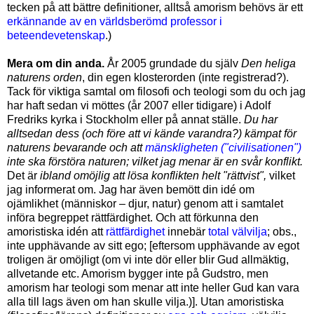
tecken på att bättre definitioner, alltså amorism behövs är ett
erkännande av en världsberömd professor i
beteendevetenskap
.)
Mera om din anda.
År 2005 grundade du själv
Den heliga
naturens orden
, din egen klosterorden (inte registrerad?).
Tack för viktiga samtal om filosofi och teologi som du och jag
har haft sedan vi möttes (år 2007 eller tidigare) i Adolf
Fredriks kyrka i Stockholm eller på annat ställe.
Du har
alltsedan dess (och före att vi kände varandra?)
kämpat för
naturens bevarande och att
mänskligheten ("civilisationen")
inte ska förstöra naturen;
vilket jag menar är en svår konflikt.
Det är
ibland omöjlig att lösa konflikten helt "rättvist",
vilket
jag informerat om. Jag har även bemött din idé om
ojämlikhet (människor – djur, natur) genom att i samtalet
införa begreppet rättfärdighet. Och att förkunna den
amoristiska idén att
rättfärdighet
innebär
total välvilja
; obs.,
inte upphävande av sitt ego; [eftersom upphävande av egot
troligen är omöjligt (om vi inte dör eller blir Gud allmäktig,
allvetande etc. Amorism bygger inte på Gudstro, men
amorism har teologi som menar att inte heller Gud kan vara
alla till lags även om han skulle vilja.)]. Utan amoristiska