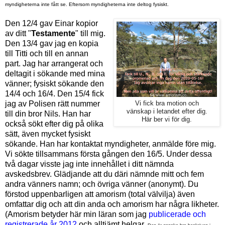
myndigheterna inte fått se. Eftersom myndigheterna inte deltog fysiskt.
Den 12/4 gav
Einar kopior
av ditt
"
Testamente
" till mig
.
Den 13/4 gav jag en kopia
till Titti och till en annan
part.
Jag har arrangerat och
deltagit i sökande med mina
vänner; fysiskt sökande den
14/4 och 16/4.
Den 15/4
fick
jag
av Polisen
rätt nummer
Vi fick bra motion och
vänskap i letandet efter dig.
till din bror Nils. Han har
Här ber vi för dig.
också sökt efter dig på olika
sätt, även mycket fysiskt
sökande. Han har kontaktat myndigheter, anmälde före mig.
Vi sökte tillsammans första gången den 16/5.
Under dessa
två dagar visste jag inte innehållet i ditt nämnda
avskedsbrev.
Glädjande att du däri nämnde mitt och fem
andra vänners namn; och övriga vänner (anonymt). Du
förstod uppenbarligen att amorism (total välvilja) även
omfattar dig och att din anda och amorism har några likheter.
(Amorism betyder här min läran som jag
publicerade och
registrerade år 2012
och alltjämt helgar.