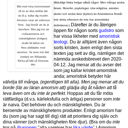
tillräckligt friska helgar alltså något. Men många andra
Bild med mina kommentarer
lärare, filosofer, psykologer, icke-religiösa, ateister,
till en av dina artiklar där
skolor och andra läror (kyrkor) än Amoristerna förstår
du bl.a. kallar dig muslim.
inte detta eftersom de inte har amoristiska
Amorism visar att orättvisor
Därefter är du återigen
finns. Jag förstår att du är
definitioner.)
besviken. Men jag tror att
öppen för någon sorts
gudstro
som
civilisationerna och
har vissa likheter med
amoristisk
mänskligheten (troligen)
teologi
.
Du är alltjämt även någon
skulle bli bättre
om
sorts kristen, även enligt den sista
flera utbildades med
amorism.
Se även min bild
texten jag sett av dig, nämligen det
(nedan)
om Wikipedia.
nämnda avskedsbrevet den
2020-
Klicka på bild så förstoras
04-12. Jag menar att du
avser det
den.
som jag kallar kristet-amoristisk
anda; amoristisk betyder här
välvilja till många, (egentligen till alla)
.
Men jag menar att du
borde (lär av läran amorism att) glädja dig åt nåden att få
leva även om du inte är perfekt.
Hoppas att du får möta
rättfärdiga (d.
v.s. kärleksfulla och är
liga) personer som
inte
är naiva. Det behöver du och mänskligheten. Du är
beroende av mänsklighetens produkter. Enligt amorism har
du (som jag har sagt till dig) rätt att prioritera dig själv och
dina vänner (och mänskligheten före djur). (Bra om du
inte
tror på
illusionen
"alla varelser har
lika värde
".) Amorism