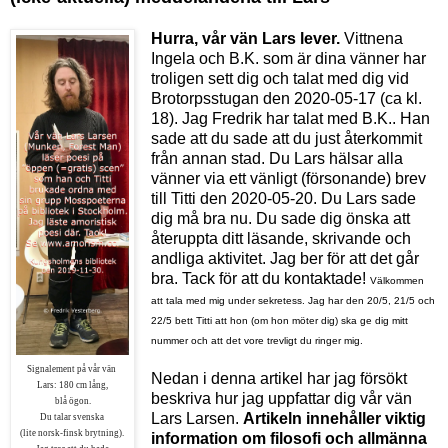
Hurra, vår vän Lars lever.
Vittnena
Ingela och
B.K.
som är dina vänner
har
troligen sett dig och talat med dig vid
Brotorpsstugan den 2020-05-17 (
ca kl.
18)
. Jag
Fredrik
har talat med B.K..
Han
sade att du sade att du just återkommit
från annan stad. Du Lars hälsar alla
vänner via ett vänligt (försonande) brev
till Titti den 2020-05-20. Du Lars sade
dig må bra nu.
Du sade dig önska att
återuppta ditt läsande, skrivande och
andliga aktivitet. Jag ber för att det går
bra. Tack för att du kontaktade!
Välkommen
att tala med mig under sekretess. Jag har den 20/5, 21/5 och
22/5 bett Titti att hon (om hon möter dig) ska ge dig mitt
nummer och att det vore trevligt du ringer mig.
Signalement på vår vän
Nedan i denna artikel har jag försökt
Lars:
180 cm lång,
beskriva hur jag uppfattar dig vår vän
blå ögon.
Lars Larsen.
Artikeln innehåller viktig
Du talar svenska
(
lite norsk-finsk brytning).
information om filosofi och allmänna