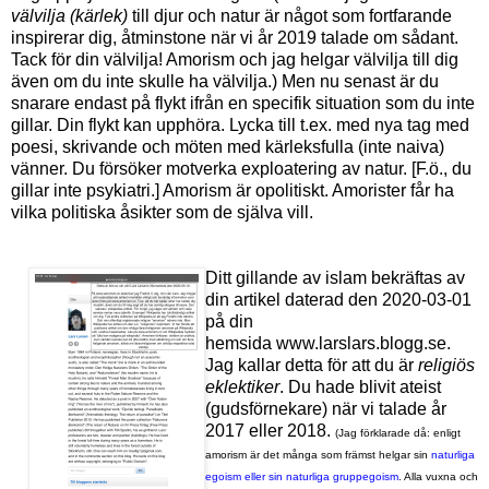
välvilja (kärlek)
till djur och natur är något som fortfarande
inspirerar dig, åtminstone när vi
år 2019
talade om sådant.
Tack för din välvilja! Amorism och jag helgar välvilja till dig
även om du inte skulle ha välvilja.)
Men nu senast är du
snarare endast på flykt ifrån en specifik situation som du inte
gillar. Din flykt kan upphöra.
Lycka till t.ex. med nya tag med
poesi, skrivande och möten med kärleksfulla (inte naiva)
vänner. Du försöker motverka exploatering av natur. [F.ö., du
gillar inte psykiatri.] Amorism är opolitiskt. Amorister får ha
vilka politiska åsikter som de själva vill.
Ditt gillande av islam bekräftas av
din artikel daterad den 2020-03-01
på din
hemsida
www.larslars.blogg.se
.
Jag kallar detta för att du är
religiös
eklektiker
. Du hade blivit ateist
(gudsförnekare) när vi talade år
2017 eller 2018.
(Jag förklarade då: enligt
amorism är det många som främst helgar sin
naturliga
egoism eller sin naturliga gruppegoism
. Alla vuxna och