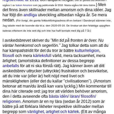
Den är ganska bra beskriven i
) Men
utgåva 1 av
boken Amorism
som jag publicerade år 2016. Nästa utgåva blir ännu bättre.
det finns även skillnader mellan amorism och dina idéer. Jag
har följt din
andliga
utveckling alltsedan några år. Se mera
nedan
.
(För övrigt, din gamla folkbokföringsadress till en bekant i Danderyd stämmer inte.
Jag talade med de boende där bl.a. den 2020-05-16. De önskar att den felaktiga uppgiften
raderas eftersom de inte sett dig och inte har haft kontakt med dig på
7 år
.)
I avskedsbrevet skriver du
"Min tid på fronten är över. Nu
väntar hemkomst och segerlön."
Jag tolkar detta som att du
har kämpat/stridit för det du tror är bättre
kultur/religion
,
filosofi
och mera
kärleksfull
värld, mera tacksamhet, mera
ärlighet; (amoristiska definitioner av dessa begrepp
anbefalls
för att ni ska förstå rätt). Jag känner även att ditt
avskedsbrev uttrycker (uttryckte) frustration och besvikelse,
att du inte var (eller är) helt nöjd med livet och
mänskligheten (eller det du kallar "civilisationen"). (Amorism
betonar att man/du ändå kan vara lycklig.) Min kommentar till
dina här citerade ord: jag tror att världen behöver amorism,
den i detta avseende ofta
bästa idén/ läran/ filosofin/
religionen
. Amorism är en ny lära (sedan år 2012) som är
bättre på att förklara likheter respektive skillnader mellan
begrepp som
vänlighet, artighet och kärlek
. (Ett av många