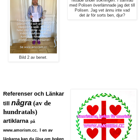
hittade under sökningen. I samråd
med Polisen överlämnade jag det till
Polisen. Jag vet ännu inte vad
det är för sorts ben, djur?
Bild 2 av benet.
Referenser och Länkar
några
(av de
till
hundratals)
artiklarna
på
www.amorism.cc
.
I en av
länkarna kan du
läsa om boken