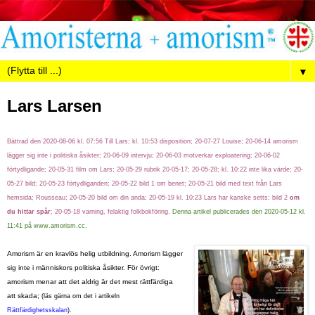
▼
Lars Larsen
Bättrad den 2020-08-06 kl. 07:56 Till Lars; kl. 10:53 disposition; 20-07-27 Louise; 20-06-14 amorism
lägger sig inte i politiska åsikter
; 20-06-09 intervju; 20-06-03 motverkar exploatering; 20-06-02
förtydligande; 20-05-31 film om Lars; 20-05-29 rubrik 20-05-17; 20-05-28; kl. 10:22 inte lika värde; 20-
05-27 bild; 20-05-23
förtydliganden;
20-05-22 bild 1 om benet; 20-05-21 bild med text från Lars
hemsida; Rousseau; 20-05-20
bild om
din anda;
20-05-19 kl. 10:23 Lars har kanske setts; bild 2
om
du hittar spår
;
20-05-18 varning, felaktig folkbokföring
.
Denna artikel publicerades den 2020-05-12 kl.
11:41 på www.amorism.cc.
Amorism är en kravlös helig utbildning. Amorism lägger
sig inte i människors politiska åsikter. För övrigt:
amorism menar att det aldrig är det mest rättfärdiga
att skada;
(läs gärna om det i artikeln
Rättfärdighetsskalan
).