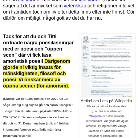
säger att det är mycket som
vetenskap
och religioner inte vet
om framtiden (och om liv efter detta finns eller inte finns). Gör
därför, om möjligt, något gott av det du har nu.
Tack för att du och Titti
ordnade några poesiläsningar
med er poesi och "öppen
scen" där vi fick läsa
amoristisk poesi!
Därigenom
gjorde ni viktig insats för
mänskligheten, filosofi och
poesi.
Vi önskar mera av
öppna scener (för amorism).
[Kanske var det Lars som ca den 2020-05-10
Artikel om Lars på Wikipedia.
sågs i kraftig rutig skjorta gå och skrika i skogen?
Klicka på bild så förstoras den.
Troligen har du inte varit i psykiatri 2020-04-01 –
(F.ö., läs min artikel om
Wikipedia
och dominerande
2020-05-17. De visste troligen inte var Lars var
massmedier. Var glada att jag är
då och nu(?). Detta motsäger (troligen) felaktig
amorist. Ty jag har total välvilja
information (som en orättfärdig människa
även
till er. Men tills vidare
(mytoman?)) vidhöll.]
förtjänar
ni denna kritik etc..)