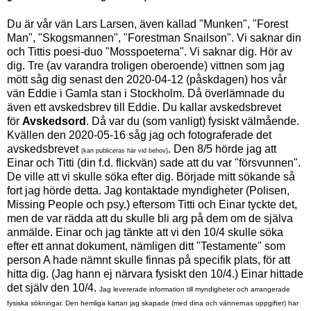
Du är vår vän Lars Larsen, även kallad "Munken", "Forest
Man", "Skogsmannen", "Forestman Snailson". Vi saknar din
och Tittis poesi-duo "Mosspoeterna". Vi saknar dig. Hör av
dig. Tre (av varandra troligen oberoende) vittnen som jag
mött såg dig senast den 2020-04-12 (påskdagen) hos vår
vän Eddie i Gamla stan i Stockholm. Då överlämnade du
även ett avskedsbrev till Eddie. Du kallar avskedsbrevet
för
Avskedsord
.
Då var du (som vanligt) fysiskt välmående.
Kvällen den 2020-05-16 såg jag och fotograferade det
avskedsbrevet
. Den 8/5 hörde jag att
(kan publiceras här vid behov)
Einar och Titti (din f.d. flickvän) sade att du var "försvunnen".
De ville att vi skulle söka efter dig. Började mitt sökande så
fort jag hörde detta. Jag kontaktade myndigheter (Polisen,
Missing People och psy.) eftersom Titti och Einar tyckte det,
men de var rädda att du skulle bli arg på dem om de själva
anmälde. Einar och jag tänkte att vi den 10/4 skulle söka
efter
ett annat dokument, nämligen ditt "Testamente" som
person A hade nämnt skulle finnas på specifik plats, för att
hitta dig. (J
ag hann ej närvara fysiskt den 10/4.) Einar hittade
det själv den 10/4.
Jag levererade information till myndigheter och arrangerade
fysiska sökningar. Den hemliga kartan jag skapade (med dina och vännernas uppgifter) har