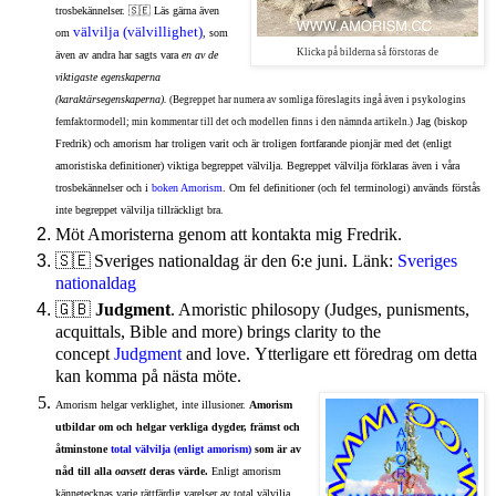
trosbekännelser. 🇸🇪 Läs gärna även
välvilja (välvillighet)
om
, som
Klicka på bilderna så förstoras de
även av andra har sagts vara
en av de
viktigaste egenskaperna
(karaktärsegenskaperna).
(Begreppet har numera av somliga föreslagits ingå även i psykologins
Jag (biskop
femfaktormodell; min kommentar till det och modellen finns i den nämnda artikeln.)
Fredrik) och amorism har troligen varit och är troligen fortfarande pionjär med det (enligt
amoristiska definitioner) viktiga begreppet välvilja. Begreppet välvilja förklaras även i våra
trosbekännelser och i
boken Amorism
. Om fel definitioner (och fel terminologi) används förstås
inte begreppet välvilja tillräckligt bra.
Möt Amoristerna genom att kontakta mig Fredrik.
🇸🇪
Sveriges nationaldag är den 6:e juni. Länk:
Sveriges
nationaldag
🇬🇧
Judgment
. Amoristic philosopy (Judges, punisments,
acquittals, Bible and more) brings clarity to the
concept
Judgment
and love. Ytterligare ett föredrag om
detta
kan komma på nästa möte.
Amorism helgar verklighet, inte illusioner.
Amorism
utbildar om och helgar verkliga dygder, främst och
åtminstone
total välvilja (enligt amorism)
som är av
nåd till alla
oavsett
deras värde.
Enligt amorism
kännetecknas varje rättfärdig varelser av total välvilja.