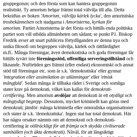
gruppegoism; och den första som kan hantera gruppegoism
realistiskt. Ty amorism helgar främst total välvilja till alla. Detta
bekräftas av boken
'
Amorism
, välvilja kärlek lycka'
,
den amoristiska
trosbekännelsen
och stadgarna i
Amoristerna, kyrkan för
amorism
.
Partiet Amoristerna är det första och hittills enda politiska
partiet som vill utbilda allmänheten om sådant; se punkt P1. Biskop
Fredrik avser att snart publicera förtydliganden av denna nya och
unika filosofi om begreppen välvilja, kärlek och rättfärdighet
m.fl..
Många föreningar, även demokratiska och goda föreningar får
hittills tyvärr inte
föreningsstöd, offentliga serveringstillstånd
och
liknande.
Nuförtiden ges främst (eller endast) ekonomiskt och annat
stöd till föreningar etc. som är s.k. 'demokratiska' eller gynnar
'integration eller assimilation av utlänningar'
eller
'etnisk
mångfald'
. Sedan många år tillbaka råder i Sverige och somliga
stater krav på demokrati,
vilket kan kallas för
demokrati-
certifiering
.
Men amorism
avslöjar
att demokrati är ett
otydligt och
mångtydigt begrepp
. Dessutom, mycket kriminellt kan göras med
demokrati; jämför: många kriminella eller omoraliska organisationer
och stater är s.k. 'demokratiska'. Ingen stat har total demokrati. Här
har några orsaker nämnts om att
demokrati och demokrati-
certifiering är
otillräckligt för att främja och skydda civiliserade
samhällen (och äkta demokrati)
.
Nåväl, för att
långsiktigt