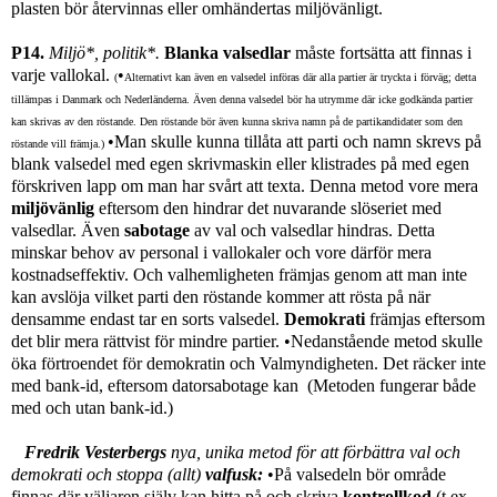
plasten bör återvinnas eller omhändertas miljövänligt.
P14.
Miljö*, politik*.
Blanka valsedlar
måste fortsätta att finnas i
varje vallokal.
•
(
Alternativt kan även en valsedel införas där alla partier är tryckta i förväg; detta
tillämpas i Danmark och Nederländerna. Även denna valsedel bör ha utrymme där icke godkända partier
kan skrivas av den röstande. Den röstande bör även kunna skriva namn på de partikandidater som den
•Man skulle kunna tillåta att parti och namn skrevs på
röstande vill främja.)
blank valsedel med egen skrivmaskin eller klistrades på med egen
förskriven lapp om man har svårt att texta. Denna metod vore mera
miljövänlig
eftersom den hindrar det nuvarande slöseriet med
valsedlar. Även
sabotage
av val
och valsedlar hindras. Detta
minskar behov av personal i vallokaler och vore därför mera
kostnadseffektiv. Och valhemligheten främjas genom att man inte
kan avslöja vilket parti den röstande kommer att rösta på när
densamme endast tar en sorts valsedel.
Demokrati
främjas eftersom
det blir mera rättvist för mindre partier.
•
Nedanstående metod skulle
öka förtroendet för demokratin och Valmyndigheten. Det räcker inte
med bank-id, eftersom datorsabotage kan (Metoden fungerar både
med och utan bank-id.)
Fredrik
Vesterbergs
nya, unika metod för att förbättra val och
demokrati och stoppa (allt)
valfusk:
•
På valsedeln bör område
finnas där väljaren själv kan hitta på och skriva
kontrollkod
(t.ex.