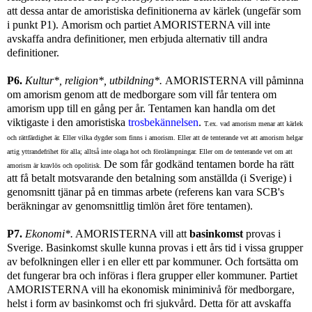
att dessa antar de amoristiska definitionerna av kärlek (ungefär som
i punkt P1).
Amorism och partiet AMORISTERNA
vill inte
avskaffa andra definitioner, men erbjuda alternativ till andra
definitioner.
P6.
Kultur*, religion*, utbildning*.
AMORISTERNA vill påminna
om amorism genom att de medborgare som vill får tentera om
amorism upp till en gång per år. Tentamen kan handla om det
viktigaste i den amoristiska
trosbekännelsen
.
T.ex. vad amorism menar att kärlek
och rättfärdighet är. Eller vilka dygder som finns i amorism. Eller att de tenterande vet att amorism helgar
artig yttrandefrihet för alla; alltså inte olaga hot och förolämpningar. Eller om de tenterande vet om att
De som får godkänd tentamen borde ha rätt
amorism är kravlös och opolitisk.
att få betalt motsvarande den betalning som anställda (i Sverige) i
genomsnitt tjänar på en timmas arbete (referens kan vara SCB's
beräkningar av genomsnittlig timlön året före tentamen).
P7.
Ekonomi*.
AMORISTERNA vill att
basinkomst
provas i
Sverige. Basinkomst skulle kunna provas i ett års tid i vissa grupper
av befolkningen eller i en eller ett par kommuner.
Och fortsätta om
det fungerar bra och införas i flera grupper eller kommuner.
Partiet
AMORISTERNA vill ha ekonomisk miniminivå för medborgare,
helst i form av basinkomst och fri sjukvård. Detta för att avskaffa