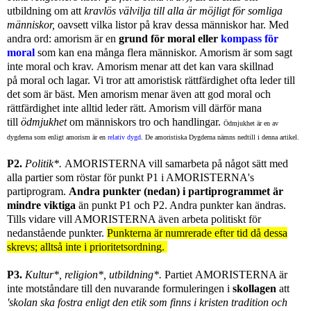
utbildning om att
kravlös välvilja till alla är möjligt för somliga
människor,
oavsett vilka listor på krav dessa människor har. Med
andra ord: amorism är en
grund för moral eller
kompass för
moral
som kan ena många flera människor. Amorism är som sagt
inte moral och krav.
Amorism menar att det kan vara skillnad
på moral och
lagar.
Vi tror att amoristisk rättfärdighet ofta leder till
det som är bäst. M
en amorism menar även att god moral och
rättfärdighet inte alltid leder rätt. Amorism vill därför mana
till
ödmjukhet
om människors tro och handlingar.
Ödmjukhet är en av
dygderna som enligt amorism är en
relativ dygd
. De amoristiska Dygderna nämns nedtill i denna artikel.
P2.
Politik*.
AMORISTERNA vill samarbeta på något sätt med
alla partier som röstar för punkt P1 i AMORISTERNA's
partiprogram.
Andra punkter (nedan) i partiprogrammet är
mindre viktiga
än punkt P1 och P2. Andra punkter kan ändras.
Tills vidare vill AMORISTERNA även arbeta politiskt för
nedanstående punkter.
Punkterna är numrerade efter tid då dessa
skrevs; alltså inte i prioritetsordning.
P3.
Kultur*, religion*, utbildning*.
Partiet
AMORISTERNA är
inte motståndare till den nuvarande formuleringen i
skollagen
att
'skolan ska fostra enligt den etik som finns i kristen tradition och