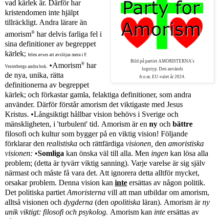
vad kärlek är. Därför har
kristendomen inte hjälpt
tillräckligt. Andra lärare än
®
amorism
har delvis farliga fel i
sina definitioner av begreppet
kärlek;
felen avses att avslöjas mera i F.
Bild på partiet AMORISTERNA
's
®
•Amorism
har
Vesterbergs andra bok.
logotyp. Den används
de nya, unika, rätta
fr.o.m. EU-valet år 2024.
definitionerna av begreppet
kärlek; och förkastar gamla, felaktiga definitioner, som andra
använder. Därför förstår amorism det viktigaste med Jesus
Kristus.
•
Långsiktigt hållbar vision behövs i Sverige och
mänskligheten, i 'turbulent' tid.
Amorism är en
ny
och
bättre
filosofi och kultur som bygger på en viktig vision!
Följande
förklarar den
realistiska
och rättfärdiga
visionen,
den
amoristiska
visionen:
•
Somliga
kan önska väl till alla. Men
ingen
kan lösa alla
problem; (detta är tyvärr viktig sanning).
Varje varelse är sig själv
närmast och måste få vara det. Att ignorera detta alltför mycket,
orsakar problem.
Denna vision kan
inte
ersättas av någon politik.
Det politiska partiet
Amoristerna
vill att man utbildar om amorism,
alltså visionen och
dygderna
(den
opolitiska
läran).
Amorism är
ny
unik viktigt: filosofi och psykolog.
Amorism kan
inte
ersättas av