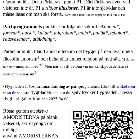
någon politik.
Detta förklaras i punkt P1. Däri förklaras även vad
visionen
inte
är
.
P1
avslöjar
illusioner
.
P1 är
inte
självklar och
måste läsas om man ska förstå.
Vår viktiga definition av begreppet folk finns i P10.
Partiprogrammets
punkter har
följande
sökord:
ekonomi*,
försvar*, hälsa*, kultur*, migration*, miljö*, politik*, religion*,
rättsväsende*, utbildning*.
Partiet är unikt, bland annat eftersom det bygger på den nya, unika
®
filosofin
amorism
och behandlar ämnet religion på nytt sätt.
Vi skriver
®
amorism med
. Men när vi vill betona vår unika, skyddade lära så
inte alltid
®
skriver vi a
morism
.
•
F
lygbladen är
kort
sammanfattning
av partiprogrammet. L
änk till
artikel som
flygbladen
själv trycker flygbladen. Dessa
visar
de senaste
och hur du
flygblad gäller från
den 2025-04-08.
Rösta g
enom att
skriva
AMORISTERNA på blank
valsedel; skriv tydligt; om
möjligt:
använd
AMORISTERNA's