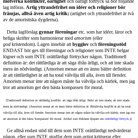
motverka konflikter, oärlighet
och oärligt förtryck
så bör följande
lag införas.
Artig yttrandefrihet om idéer och religioner bör
främjas,
alltså även artig kritik;
(artighet och yttrandefrihet är två
av de amoristiska dygderna).
Detta lagförslag
gynnar föreningar
etc. som har idéer, läror och
heliga skrifter som harmonierar med
amorism
(eller
god
kristendom). Lagen innebär att
bygglov
och
föreningsstöd
ENDAST bör ges till föreningar och religioner som INTE helgar
lögner och som INTE orättfärdigt förtrycker någon. Traditionell
definition är: det rättfärdiga är att säga ifrån ärligt, och att inte skada
mera än nödvändigt. (Amorism menar att en ännu bättre definition
är att rättfärdighet är att ha total välvilja till alla, även till fiender.
Amorism menar inte att någon måste ha välvilja och kärlek, men jag
tror att amorism ger den bästa kompassen för moral.
[Traditionell definition av rättfärdig konflikt: att säga ifrån ärligt. Helst att inte skada; att inte skada
mera än nödvändigt. (Amorism menar att en ännu bättre definition är:
Rättfärdig konflikt
är att ha total
välvilja till alla, även till fiender. Amorism menar inte att någon måste ha välvilja och kärlek; men jag tror
att amorism är den bästa 'kompassen' för moral.
Artikel som förklarar djupare om
orättfärdigt förtryck
.
)]
Ge alltså endast stöd till dem som INTE orättfärdigt nedvärderar
någon, eller som INTE straffar dem som
artigt
kritiserar eller