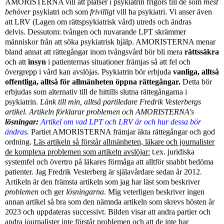
AMORISTERNA vill att platser i psykiatrin frigörs till de som
mest
behöver
psykiatri och som
frivilligt
vill ha psykiatri.
Vi anser även
att LRV (Lagen om rättspsykiatrisk vård) utreds och ändras
delvis.
Dessutom: tvången och nuvarande LPT skrämmer
människor från att söka psykiatrisk hjälp. AMORISTERNA menar
bland annat att rättegångar inom tvångsvård bör bli mera
rättssäkra
och att
insyn
i patienternas situationer främjas så att fel och
övergrepp i vård kan avslöjas.
Psykiatrin bör erbjuda
vanliga, alltså
offentliga, alltså för allmänheten öppna rättegångar.
Detta bör
erbjudas som alternativ till de hittills slutna rättegångarna i
psykiatrin.
Länk till min, alltså partiledare Fredrik Vesterbergs
artikel. Artikeln förklarar problemen och AMORISTERNA's
lösningar:
Artikel om vad LPT och LRV är och hur dessa bör
ändras
.
Partiet AMORISTERNA främjar äkta rättegångar och god
ordning.
Läs artikeln så förstår allmänheten, läkare och journalister
de komplexa problemen som artikeln avslöjar:
t.ex. juridiska
systemfel och övertro på läkares förmåga att alltför snabbt bedöma
patienter. Jag Fredrik Vesterberg är själavårdare sedan år 2012.
Artikeln är den främsta artikeln som jag har läst som beskriver
problemen
och ger
lösningarna
. Mig veterligen beskriver ingen
annan artikel så bra som den nämnda artikeln som skrevs hösten år
2023 och uppdateras successivt. Bilden visar att andra partier och
andra journalister inte förstår problemen och att de inte har