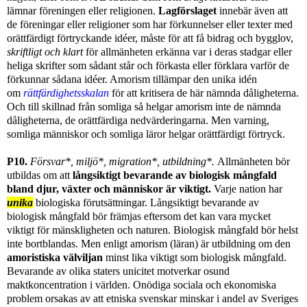
lämnar föreningen eller religionen.
Lagförslaget
innebär även att
de föreningar eller religioner som har förkunnelser eller texter med
orättfärdigt förtryckande idéer, måste för att få bidrag och bygglov,
skriftligt och klart
för allmänheten erkänna var i deras stadgar eller
heliga skrifter som sådant står och förkasta eller förklara varför de
förkunnar sådana idéer. Amorism tillämpar den unika idén
om
rättfärdighetsskalan
för att kritisera de här nämnda dåligheterna.
Och till skillnad från somliga så helgar amorism inte de nämnda
dåligheterna, de orättfärdiga nedvärderingarna. Men varning,
somliga människor och somliga läror helgar orättfärdigt förtryck.
P10.
Försvar*, m
iljö*, m
igration*, utbildning*.
A
llmänheten bör
utbildas om att
långsiktigt bevarande av biologisk mångfald
bland djur, växter och människor är viktigt
.
Varje nation har
unika
biologiska förutsättningar.
Långsiktigt bevarande av
biologisk mångfald bör främjas eftersom det kan vara mycket
viktigt för mänskligheten och naturen. Biologisk mångfald bör helst
inte bortblandas. Men enligt amorism (läran) är
utbildning om den
amoristiska välviljan
minst lika viktigt som biologisk mångfald.
Bevarande av olika staters unicitet motverkar osund
maktkoncentration i världen. Onödiga sociala och ekonomiska
problem orsakas av att etniska svenskar minskar i andel av Sveriges