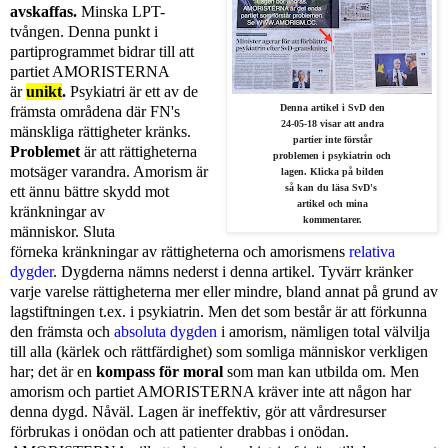
avskaffas.
Minska LPT-
tvången. Denna punkt i
partiprogrammet bidrar till att
partiet
AMORISTERNA
är
unikt
.
Psykiatri är ett av de
Denna artikel i SvD den
främsta områdena där FN's
24-05-18 visar att
andra
mänskliga rättigheter kränks.
partier inte förstår
Problemet
är att rättigheterna
problemen
i psykiatrin och
motsäger varandra. Amorism är
lagen. Klicka på bilden
så kan du
läsa SvD's
ett ännu bättre skydd mot
artikel och mina
kränkningar av
kommentarer.
människor. Sluta
förneka kränkningar av rättigheterna och amorismens
relativa
dygder
.
Dygderna nämns nederst i denna artikel.
Tyvärr kränker
varje varelse rättigheterna mer eller mindre, bland annat på grund av
lagstiftningen t.ex. i psykiatrin. Men det som består är att förkunna
den främsta och
absoluta dygden
i amorism, nämligen total välvilja
till alla (kärlek och rättfärdighet) som somliga människor verkligen
har; det är en
kompass för moral
som man kan utbilda om. Men
amorism och partiet AMORISTERNA kräver inte att någon har
denna dygd. Nåväl. Lagen är ineffektiv, gör att vårdresurser
förbrukas i onödan och att patienter drabbas i onödan.