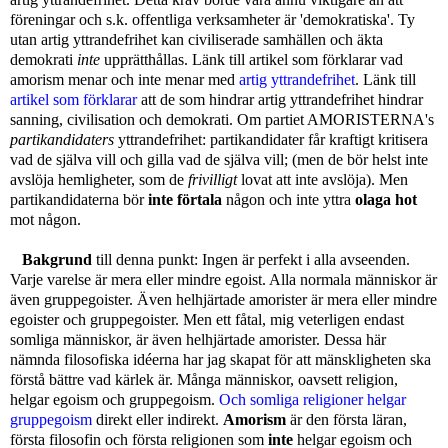
föreningar och s.k. offentliga verksamheter är 'demokratiska'. Ty
utan artig yttrandefrihet kan civiliserade samhällen och äkta
demokrati
inte
upprätthållas. Länk till artikel som förklarar vad
amorism menar och inte menar med
artig yttrandefrihet
. Länk till
artikel som förklarar
att de som hindrar artig yttrandefrihet hindrar
sanning, civilisation och demokrati.
Om partiet AMORISTERNA's
partikandidaters
yttrandefrihet:
partikandidater får kraftigt kritisera
vad de själva vill och gilla vad de själva vill
; (men de bör helst inte
avslöja hemligheter, som de
frivilligt
lovat att inte avslöja). Men
partikandidaterna bör
inte förtala
någon och inte yttra
olaga hot
mot någon.
Bakgrund
till denna punkt: Ingen är perfekt i alla avseenden.
Varje varelse är mera eller mindre egoist. Alla normala människor är
även gruppegoister. Även helhjärtade amorister är mera eller mindre
egoister och gruppegoister. Men ett fåtal, mig veterligen endast
somliga människor, är även helhjärtade amorister. Dessa här
nämnda filosofiska idéerna har jag skapat för att mänskligheten ska
förstå bättre vad kärlek är. Många människor, oavsett religion,
helgar egoism och gruppegoism.
Och somliga religioner helgar
gruppegoism
direkt eller
indirekt.
Amorism
är den första läran,
första filosofin och första religionen som
inte
helgar egoism och