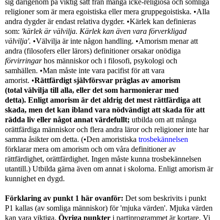
sig därigenom på viktig sätt från många icke-religiösa och somliga
religioner som är mera egoistiska eller mera gruppegoistiska. •
Alla
andra dygder är endast relativa dygder.
•Kärlek kan definieras
som:
'kärlek är välvilja. Kärlek kan även vara förverkligad
välvilja'.
•Välvilja är inte någon handling. •Amorism menar att
andra (filosofers eller lärors) definitioner orsakar onödiga
förvirringar
hos människor och i filosofi, psykologi och
samhällen.
•
Man måste inte vara pacifist för att vara
amorist.
•
Rättfärdigt självförsvar präglas av amorism
(total välvilja till alla, eller det som harmonierar med
detta).
Enligt amorism är det aldrig det mest rättfärdiga att
skada, men det kan ibland vara nödvändigt att skada för att
rädda liv eller något annat värdefullt;
utbilda om att många
orättfärdiga människor och flera andra läror och religioner inte har
samma åsikter om detta.
(
•
Den amoristiska
trosbekännelsen
förklarar mera om amorism och om våra definitioner av
rättfärdighet, orättfärdighet. Ingen måste kunna trosbekännelsen
utantill.) Utbilda gärna även om annat i skolorna. Enligt amorism är
kunnighet en dygd.
Förklaring av
punkt 1 här ovanför:
Det som beskrivits i punkt
P1 kallas (av somliga människor) för 'mjuka värden'. Mjuka värden
kan vara viktiga.
Övriga punkter
i partiprogrammet är kortare. Vi