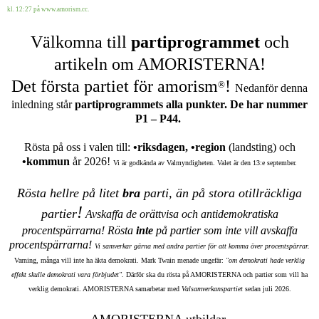
kl. 12:27 på www.amorism.cc.
Välkomna till
partiprogrammet
och
artikeln om AMORISTERNA!
Det
första partiet för
amorism
!
®
Nedanför denna
inledning står
partiprogrammets alla punkter. De har nummer
P1 – P44.
Rösta på oss i valen till:
•
riksdagen,
•
region
(landsting) och
•
kommun
år 2026!
Vi är godkända av Valmyndigheten. Valet är den 13:e september.
Rösta hellre på litet
bra
parti,
än på stora otillräckliga
!
partier
Avskaffa de orättvisa och antidemokratiska
procentspärrarna! Rösta
inte
på partier som inte vill avskaffa
procentspärrarna!
Vi samverkar gärna med andra partier för att komma över procentspärrar.
Varning, många vill inte ha äkta demokrati. Mark Twain menade ungefär:
"om demokrati hade verklig
effekt skulle demokrati vara förbjudet".
Därför ska du rösta på AMORISTERNA och partier som vill ha
verklig demokrati. AMORISTERNA samarbetar med
Valsamverkanspartiet
sedan juli 2026.
AMORISTERNA utbildar