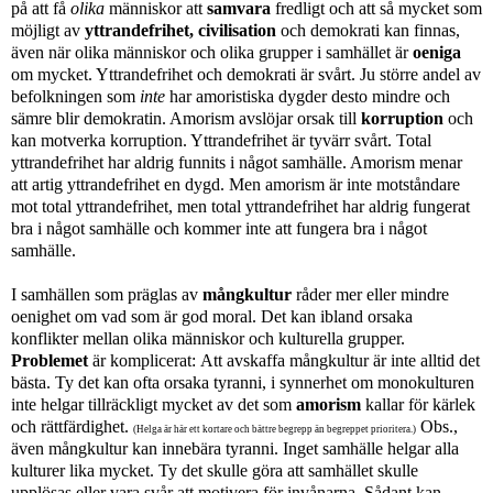
på att få
olika
människor att
samvara
fredligt och att så mycket som
möjligt av
yttrandefrihet,
civilisation
och demokrati kan finnas,
även när olika människor och olika grupper i samhället är
oeniga
om mycket. Yttrandefrihet och demokrati är svårt. Ju större andel av
befolkningen som
inte
har amoristiska dygder desto mindre och
sämre blir demokratin. Amorism avslöjar orsak till
korruption
och
kan motverka korruption. Yttrandefrihet är tyvärr svårt. Total
yttrandefrihet har aldrig funnits i något samhälle. Amorism menar
att artig yttrandefrihet en dygd. Men amorism är inte motståndare
mot total yttrandefrihet, men total yttrandefrihet har aldrig fungerat
bra i något samhälle och kommer inte att fungera bra i något
samhälle.
I samhällen som präglas av
mångkultur
råder mer eller mindre
oenighet om vad som är god moral
. Det kan ibland orsaka
konflikter mellan olika människor och kulturella grupper.
Problemet
är komplicerat:
Att avskaffa mångkultur är inte alltid det
bästa. Ty det kan ofta orsaka tyranni, i synnerhet om monokulturen
inte helgar tillräckligt mycket av det som
amorism
kallar för kärlek
och rättfärdighet.
Obs.,
(Helga är här ett kortare och bättre begrepp än begreppet prioritera.)
även mångkultur kan innebära tyranni. Inget samhälle helgar alla
kulturer lika mycket. Ty det skulle göra att samhället skulle
upplösas eller vara svår att motivera för invånarna. Sådant kan