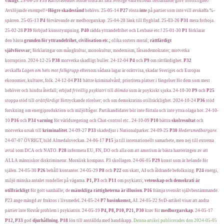
viktigt.
25-06-20 P35 Rättsväsendet borde sluta att låta Sverige vara extremt beträffande grov brottslighet!
Avslöjande exempel!+
Högre skadestånd
behövs.
25-05-14
P27
rösta
inte
på partier som inte vill avskaffa %-
spärren. 25-05-13
P4
förvärvande av medborgarskap. 25-04-28 länk till flygblad. 25-03-26
P31
mera fotboja.
25-02-28
P39
förbjud könsstympning.
P40
rädda yttrandefrihet och Lexbase etc.! 25-01-30
P1
förklarar
den bästa
grunden för yttrandefrihet, civilisation etc.;
olika sorters moral;
rättfärdigt
självförsvar;
förklaringar om mångkultur, monokultur, modernism, låtsasdemokrater; motverka
korruption. 2024-12-25
P38
motverka skadligt buller. 24-12-04
P4
och
P9
om rättfärdighet.
P
32
avskaffa
Lagen om hets mot folkgrupp
eftersom sådana lagar är orättvisa, skadar Sveriges och Europas
ekonomier, kulturer, folk.
24-12-04
P31
bättre kriminalvård; prioritera platser i fängelser för dem som mest
behöver och hindra återfall; erbjud
frivillig
psykiatri
till
dömda
som är psykiskt sjuka. 24-10-30
P9
och
P25
stoppa stöd till
orättfärdigt
förtryckande rörelser; och om demokratins otillräcklighet. 2024-10-24
P36
stöd
forskning om energiproduktion och miljöfrågor. Partikandidater bör inte förtala och inte yttra olaga hot. 24-10-
10
P16
och
P34
varning
för världsregering och Chat-control etc.. 24-10-09
P10
bättra
skolresultat
och
motverka orsak till
kriminalitet.
24-09-27
P33
skadedjur i Nationalparker. 24-09-25
P30
Hedersmedborgare.
24-07-07 ÖVRIGT, bild Almedalsveckan. 24-06-17
P15
ja till internationellt samarbete, men nej till extrema
avtal som DCA och NATO.
P28
informera EU, FN, DO och alla om att amorism är bästa hanteringen av att
ALLA människor diskriminerar. Moralisk kompass. P3 skollagen.
24-06-05
P29
konst som är helande för
själen. 24-05-30
P26
behåll kontanter. 24-05-29
P8
och
P22
om skatt, AI och åldrande befolkning.
P24
energi,
miljö minska antalet rondeller på vägarna.
P1, P3
och
P11
om psykiatri;
vetenskap och demokrati är
otillräckligt
för gott samhälle; de
mänskliga rättigheterna är illusion.
P16
främja svenskt självbestämmande.
P23 ange mängd av fruktos i livsmedel. 24-05-24
P7
basinkomst,
AI. 24-05-22 SvD-artikel visar att andra
partier inte förstår problem i psykiatrin. 24-05-19
P4, P8, P10, P21, P30
krav för
medborgarskap.
24-05-17
P12, P33
god
djurhållning.
P18
lön till anställda med handikapp.
Denna artikel publicerades den 2024-05-05