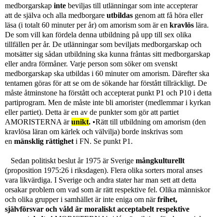
medborgarskap
inte
beviljas till utlänningar som inte accepterar
att
de själva och alla medborgare
utbildas
genom att få höra eller
läsa (i totalt 60 minuter per år) om amorism som är en
kravlös
lära.
De som vill kan fördela denna utbildning på upp till sex olika
tillfällen per år. De utlänningar som beviljats medborgarskap och
motsätter sig sådan utbildning ska kunna fråntas sitt medborgarskap
eller andra förmåner. Varje person som söker om svenskt
medborgarskap ska utbildas i 60 minuter om amorism. Därefter ska
tentamen göras för att se om de sökande har förstått tillräckligt. De
måste åtminstone ha förstått och accepterat punkt P1 och P10 i detta
partiprogram. Men de måste inte bli amorister (medlemmar i kyrkan
eller partiet). Detta är en av de punkter som gör att partiet
AMORISTERNA är
unikt
.
•
Rätt till utbildning om amorism (den
kravlösa läran om kärlek och välvilja) borde inskrivas som
en
mänsklig rättighet
i FN.
Se punkt P1.
Sedan politiskt beslut år 1975 är Sverige
mångkulturellt
(proposition 1975:26 i riksdagen). Flera olika sorters moral anses
vara likvärdiga. I Sverige och andra stater har man sett att detta
orsakar problem om vad som är rätt respektive fel. Olika människor
och olika grupper i samhället är inte eniga om när
frihet,
självförsvar och våld är moraliskt acceptabelt respektive