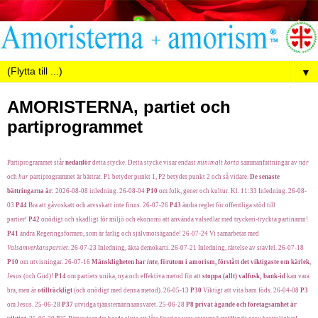
▼
AMORISTERNA, partiet och
partiprogrammet
Partiprogrammet står
nedanför
detta stycke. Detta stycke visar endast
minimalt korta
sammanfattningar av
när
och
hur
partiprogrammet är bättrat. P1 betyder punkt 1, P2 betyder punkt 2 och så vidare.
De senaste
bättringarna är:
2026-08-08 inledning. 26-08-04
P10
om folk, gener och kultur. Kl. 11:33 Inledning. 26-08-
03
P44
Bra att gåvoskatt och arvsskatt inte finns. 26-07-26
P43
ändra regler för offentliga stöd till
partier!
P42
onödigt och skadligt för miljö och ekonomi att använda valsedlar med tryckeri-tryckta partinamn!
P41
ändra Regeringsformen, som är farlig och självmotsägande! 26-07-24 Vi samarbetar med
Valsamverkanspartiet
. 26-07-23 Inledning, äkta demokarti. 26-07-21 Inledning, rättelse av stavfel. 26-07-18
P10
om utvisningar. 26-07-16
Mänskligheten har
inte,
förutom i amorism, förstått det viktigaste om kärlek
,
Jesus (och Gud)!
P14
om partiets unika, nya och effektiva metod för att
stoppa (allt) valfusk; bank-id
kan vara
bra, men är
otillräckligt
(och onödigt med denna metod). 26-05-13
P30
Viktigt att vita barn föds. 26-04-08
P3
om Jesus. 25-06-28
P37
utvidga tjänstemannaansvaret. 25-06-28
P8
privat ägande och företagsamhet är