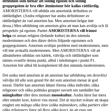
definition som menar att somlig egoism och somlig
gruppegoism är bra eller åtminstone bör kallas rättfärdig.
AMORISTERNA vill utbilda om amoristisk definition av
rättfärdighet. (Andra religioner har andra definitioner av
rättfärdighet än vad amorism har. Men amorism helgar inte
dessa.)
Men utbildning om amorism göra att man kan avslöja och få
perspektiv på egoism.
Partiet
AMORISTERNA vill främst
helga
en annan religion (ledande kultur) än den nämnda
modernismen och den därav delvis följande egoismen och
gruppegoismen. Amorism avslöjar problem med modernismen, men
vill inte avskaffa modernismen. Men AMORISTERNA vill att
allmänheten utbildas om kärlek, välvilja och rättfärdighet som
nämns ovanför denna punkt, alltså i inledningen i punkt P1.
Amorism bör alltså bli komplement till den nämnda modernismen.
Det unika med amorism är att amorism har
utbildning om (kravlös)
välvilja till alla
som grund för det som amorism menar är god
moral. Därför kan amorism lättare förena olika individer, olika
religioner och olika politiska grupper oavsett om samhället har
mångkultur
eller dess motsats
monokultur.
Andra läror har mera
eller mindre krav, kräver viss moral. Det är mycket svårare att skapa
enighet om
många olika krav (olika människors, olika partiers eller
olika religioners listor på flera olika krav)
, än att enas om