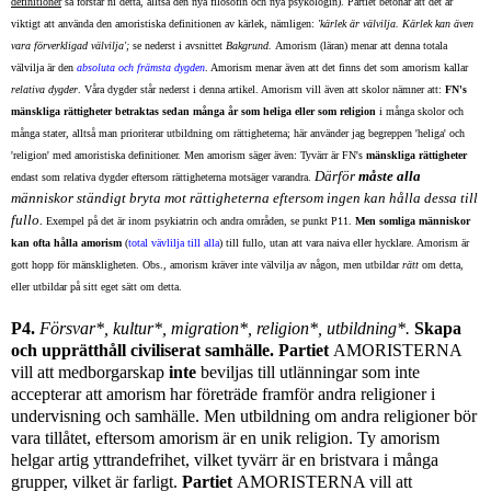
definitioner
så förstår ni detta, alltså den nya filosofin och nya psykologin). Partiet betonar att det är
viktigt att använda den amoristiska definitionen av kärlek, nämligen:
'kärlek är välvilja. Kärlek kan även
vara förverkligad välvilja';
se nederst i avsnittet
Bakgrund.
Amorism (läran) menar att denna totala
välvilja är den
absoluta och främsta dygden
. Amorism menar även att det finns det som amorism kallar
relativa dygder
. Våra dygder står nederst i denna artikel. Amorism vill även att skolor nämner att:
FN's
mänskliga rättigheter betraktas sedan många år som heliga eller som religion
i många skolor och
många stater, alltså man prioriterar utbildning om rättighetern
a; här använder jag begreppen 'heliga' och
'religion' med amoristiska definitioner. Men amorism säger även: Tyvärr är FN's
mänskliga rättigheter
Därför
måste alla
endast som relativa dygder eftersom rättigheterna motsäger varandra.
människor
ständigt bryta mot rättigheterna eftersom ingen kan hålla dessa till
fullo.
Exempel på det är inom psykiatrin och andra områden, se punkt P11.
Men somliga människor
kan ofta hålla amorism
(
total vävlilja till alla
) till fullo, utan att vara naiva eller hycklare. Amorism är
gott hopp för mänskligheten. Obs., amorism kräver inte välvilja av någon, men utbildar
rätt
om detta,
eller utbildar på sitt eget sätt om detta.
P4.
Försvar*, kultur*, migration*, religion*, utbildning*.
Skapa
och upprätthåll civiliserat samhälle.
Partiet
AMORISTERNA
vill att medborgarskap
inte
beviljas till utlänningar som inte
accepterar att amorism har företräde framför andra religioner i
undervisning och samhälle. Men utbildning om andra religioner bör
vara tillåtet, eftersom amorism är en unik religion. Ty amorism
helgar artig yttrandefrihet, vilket tyvärr är en bristvara i många
grupper, vilket är farligt.
Partiet
AMORISTERNA vill att