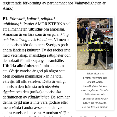
registrerade förkortning av partinamnet hos Valmyndigheten är
Amo.)
P1.
Försvar*, kultur*, religion*,
utbildning*.
Partiet AMORISTERNA vill
att allmänheten
utbildas
om amorism.
Amorism är en lära som är en
förenkling
och förbättring av kristendom.
Vi menar
att amorism bör dominera Sveriges (och
andra länders) kulturer. Ty det räcker inte
med vetenskap, mänskliga rättigheter och
demokrati för att
skapa gott samhälle.
Utbilda allmänheten
åtminstone om
att:
•Varje varelse är god på något sätt.
Bilden visar mig
Men s
omliga människor kan ha total
Fredrik Vesterberg som
välvilja till alla varelser.
Detta är enligt
är
partiledare.
amorism den främsta och
absoluta
Mänskligheten behöver
amorism, den nya filosofin.
dygden
och den (unika) amoristiska
På bilden visas mitt
definitionen av
rättfärdighet
.
De som har
gillande av att vi ber för
denna dygd måste inte vara godare eller
alla. Vi ber för lycka till
mera värda i andra avseenden än vad
alla och fred, om möjligt.
andra varelser kan vara. Amorism
skiljer