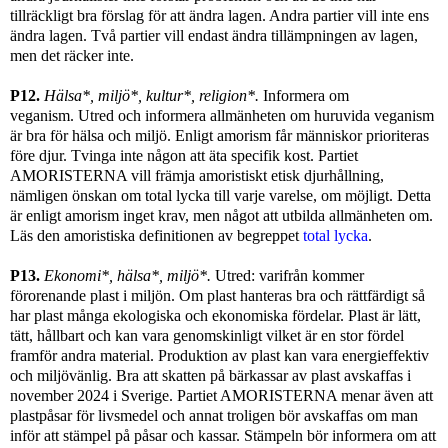
tillräckligt bra förslag för att ändra lagen. Andra partier vill inte ens
ändra lagen. Två partier vill endast ändra tillämpningen av lagen,
men det räcker inte.
P12.
Hälsa*, miljö*, kultur*, religion*.
Informera om
veganism.
Utred och informera allmänheten om huruvida veganism
är bra för hälsa och miljö.
Enligt amorism får människor prioriteras
före djur.
Tvinga inte någon att äta specifik kost. Partiet
AMORISTERNA vill främja amoristiskt etisk djurhållning,
nämligen önskan om total lycka till varje varelse, om möjligt. Detta
är enligt amorism inget krav, men något att utbilda allmänheten om.
Läs den amoristiska definitionen av begreppet
total lycka
.
P13.
Ekonomi*, h
älsa*, miljö*.
Utred: varifrån kommer
förorenande plast i miljön. Om plast hanteras bra och rättfärdigt så
har plast många ekologiska och ekonomiska fördelar. Plast är lätt,
tätt, hållbart och kan vara genomskinligt vilket är en stor fördel
framför andra material. Produktion av plast kan vara energieffektiv
och miljövänlig. Bra att skatten på bärkassar av plast avskaffas i
november 2024 i Sverige. Partiet AMORISTERNA menar även att
plastpåsar för livsmedel och annat troligen bör avskaffas om man
inför att stämpel på påsar och kassar. Stämpeln bör informera om att