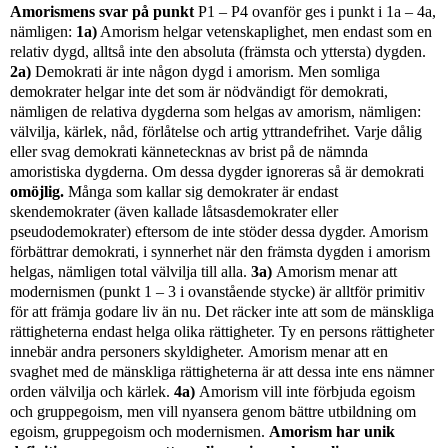
Amorismens svar på punkt
P1 – P4 ovanför ges i punkt
i 1a
– 4a
,
nämligen
:
1a)
Amorism helgar vetenskaplighet, men endast som en
relativ dygd, alltså inte den absoluta (främsta och yttersta) dygden.
2a)
Demokrati är inte någon dygd i amorism. Men somliga
demokrater helgar inte det som är nödvändigt för demokrati,
nämligen de relativa dygderna som helgas av amorism, nämligen:
välvilja, kärlek, nåd, förlåtelse och artig yttrandefrihet.
Varje dålig
eller svag demokrati kännetecknas av brist på de nämnda
amoristiska dygderna.
Om dessa dygder ignoreras så är demokrati
omöjlig.
Många som kallar sig demokrater är endast
skendemokrater (även kallade låtsasdemokrater eller
pseudodemokrater) eftersom de inte stöder dessa dygder. Amorism
förbättrar demokrati, i synnerhet när den främsta dygden i amorism
helgas, nämligen total välvilja till alla.
3a)
Amorism menar att
modernismen (p
unkt 1 – 3 i ovanstående stycke) är alltför primitiv
för att främja godare liv än nu. Det räcker inte att som de mänskliga
rättigheterna endast helga olika rättigheter.
Ty en persons rättigheter
innebär andra personers skyldigheter.
Amorism menar att en
svaghet med de mänskliga rättigheterna är att dessa inte ens nämner
orden välvilja och kärlek.
4a)
Amorism vill inte förbjuda egoism
och gruppegoism, men vill nyansera genom bättre utbildning om
egoism, gruppegoism och modernismen.
Amorism har unik