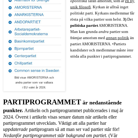
opolitiska
läran amorism, som är
en ny,
unik filosofi
.
Kyrkan är alltså inget
politiskt parti.
Kyrkans medlemmar
får
rösta på vilka partier som helst.
3
)
Det
politiska partiet
AMORISTERNA.
Man kan grunda
andra
partier som
främjar amorism med
annan
politik
än
partiet AMORISTERNA.
•Partiets
kandidater och medlemmar måste
inte
stöda alla punkter i partiprogrammet.
Bild visar AMORISTERNA och
andra partier som var valbara
i EU valet år 2024.
PARTIPROGRAMMET
är
nedanstående
punkter.
Artikeln och partiprogrammet publicerades i maj år
2024.
Överst i artikeln visas senare datum
när artikeln eller
partiprogrammet utvecklats. Viktigt att alla partier har
uppdaterade
partiprogram
så att man ser vad partier står för!
Nedanför partiprogrammet står bakgrund om partiet.
(Vår