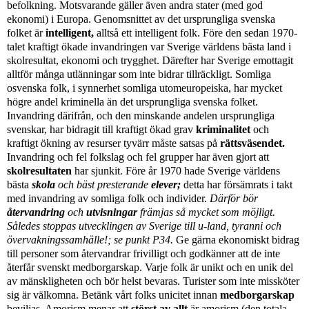
befolkning.
Motsvarande gäller även andra stater (med god
ekonomi) i Europa. Genomsnittet av det ursprungliga svenska
folket är
intelligent,
alltså ett intelligent folk. Före den sedan 1970-
talet kraftigt ökade invandringen var Sverige världens bästa land i
skolresultat, ekonomi och trygghet. Därefter har Sverige emottagit
alltför många utlänningar som inte bidrar tillräckligt. Somliga
osvenska folk, i synnerhet somliga utomeuropeiska, har mycket
högre andel kriminella än det ursprungliga svenska folket.
Invandring därifrån, och den minskande andelen ursprungliga
svenskar, har bidragit till kraftigt ökad grav
kriminalitet
och
kraftigt ökning av resurser tyvärr måste satsas på
rättsväsendet.
Invandring och fel folkslag och fel grupper har även gjort att
skolresultaten
har sjunkit. Före år 1970 hade Sverige världens
bästa
skola
och bäst presterande
elever;
detta har försämrats i takt
med invandring av somliga folk och individer.
Därför bör
återvandring
och
utvisningar
främjas så mycket som möjligt.
Således stoppas utvecklingen av Sverige till u-land, tyranni och
övervakningssamhälle!
; se punkt P34.
Ge gärna ekonomiskt bidrag
till personer som återvandrar frivilligt och godkänner att de inte
återfår svenskt medborgarskap. Varje folk är unikt och en unik del
av mänskligheten och bör helst bevaras. Turister som inte missköter
sig är välkomna. Betänk vårt folks unicitet innan
medborgarskap
beviljas. Amorism menar att
störst av allt
är amorism (den totala