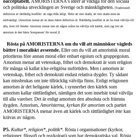
oacceptabelt.
AMORISTERNA's idéer
är viktiga för den sociala
och politiska utvecklingen av Sverige och mänskligheten.
[Traditionell
definition av rättfärdig konflikt: att säga ifrån ärligt. Helst att inte skada; att inte skada mera än
nödvändigt. (Amorism menar att en ännu bättre definition är: Rättfärdig konflikt är att ha total välvilja till
alla, även till fiender. Amorism menar inte att någon måste ha välvilja och kärlek; men jag tror att
amorism är den bästa 'kompassen' för moral.)]
Rösta på AMORISTERNA om du vill att människor vägleds
bättre i moraliskt avseende.
Eller om du vill att amoristisk moral
prioriteras före annan moral eller enbart egoism och gruppegoism.
Amorism menar att vetenskap, frihet och demokrati är som religion
för många så kallat icke-religiösa nuförtiden. Men i amorism är
vetenskap, frihet och demokrati endast relativa dygder. Ty sådant
kan missbrukas om inte tillräcklig välvilja finns. Enligt religionen
amorism är det heligaste kärlek, i synnerhet den kärlek som
amorism kallar rättfärdighet, nämligen det som innebär total välvilja
till alla varelser. Det är enligt amorism den absoluta och främsta
dygden. Amorism,
Amoristerna, kyrkan för amorism
och partiet
AMORISTERNA menar även att kärlek
och rättfärdighet
inte
kan
krävas av någon.
P5.
Kultur*, religion*, politik*.
Rösta i organisationer (kyrkor,
religioner, filosofi och psykologi) som har demokratiska val. Rösta