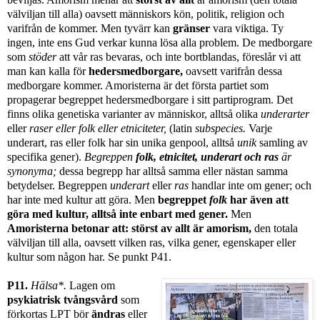
välviljan till alla) oavsett människors kön, politik, religion och
varifrån de kommer. Men tyvärr kan
gränser
vara viktiga. Ty
ingen, inte ens Gud verkar kunna lösa alla problem. De medborgare
som
stöder
att vår ras bevaras, och inte bortblandas, föreslår vi att
man kan kalla för
hedersmedborgare,
oavsett varifrån dessa
medborgare kommer. Amoristerna är det första partiet som
propagerar begreppet hedersmedborgare i sitt partiprogram. Det
finns olika genetiska varianter av människor, alltså olika
underarter
eller
raser eller folk eller etniciteter,
(latin
subspecies.
Varje
underart, ras eller folk har sin unika genpool, alltså
unik
samling av
specifika gener).
Begreppen
folk, etnicitet, underart och ras
är
synonyma;
dessa begrepp har alltså samma eller nästan samma
betydelser.
Begreppen
underart
eller
ras
handlar inte om gener; och
har inte med kultur att göra. Men
begreppet
folk
har även att
göra med kultur, alltså inte enbart med gener.
Men
Amoristerna betonar
att: störst av allt är amorism,
den totala
välviljan till alla, oavsett vilken ras, vilka gener, egenskaper eller
kultur som någon har. Se punkt P41.
P11.
Hälsa*.
Lagen om
psykiatrisk tvångsvård
som
förkortas LPT bör
ändras
eller