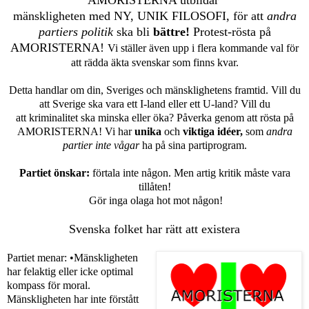
mänskligheten med NY, UNIK FILOSOFI, för att
andra
partiers politik
ska bli
bättre!
Protest-rösta på
AMORISTERNA!
Vi ställer även upp i flera kommande val för
att rädda äkta svenskar som finns kvar.
Detta handlar om din, Sveriges och mänsklighetens framtid. Vill du
att Sverige ska vara ett I-land eller ett U-land? Vill du
att
kriminalitet ska
minska eller öka? Påverka genom att rösta på
AMORISTERNA! Vi har
unika
och
viktiga idéer,
som
andra
partier inte vågar
ha på sina partiprogram.
Partiet önskar:
förtala inte någon. Men artig kritik måste vara
tillåten!
Gör inga olaga hot mot någon!
Svenska folket har rätt att existera
Partiet menar:
•Mänskligheten
har felaktig eller icke optimal
kompass för moral.
Mänskligheten har inte förstått