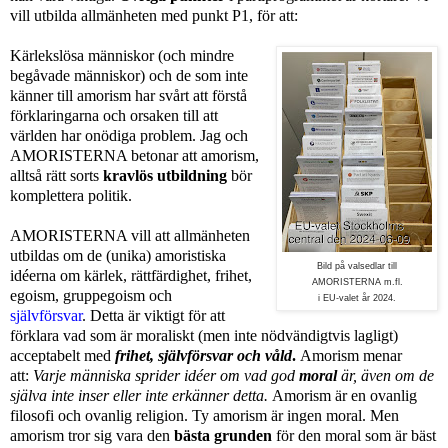
vill utbilda allmänheten med punkt P1, för att:
Kärlekslösa människor (och mindre
begåvade människor) och de som inte
känner till amorism har svårt att förstå
förklaringarna och orsaken till att
världen har onödiga problem. Jag och
AMORISTERNA betonar att amorism,
alltså rätt sorts
kravlös utbildning
bör
komplettera politik.
AMORISTERNA vill att allmänheten
utbildas om de (unika) amoristiska
Bild på valsedlar till
idéerna om kärlek, rättfärdighet, frihet,
AMORISTERNA m.fl.
egoism, gruppegoism och
i EU-valet år 2024.
självförsvar
.
Detta är viktigt för att
förklara vad som är moraliskt (men inte nödvändigtvis lagligt)
acceptabelt med
frihet, självförsvar och våld
.
Amorism menar
att:
Varje människa sprider idéer om vad god
moral
är, även om de
själva inte inser eller inte erkänner detta.
Amorism är en ovanlig
filosofi och ovanlig religion. Ty amorism är ingen moral. Men
amorism tror sig vara den
bästa grunden
för den moral som är bäst