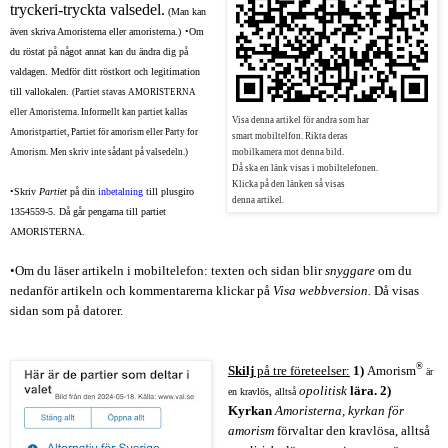
tryckeri-tryckta valsedel.
(Man kan
även skriva Amoristerna eller amoristerna.)
•
Om
du röstat på något annat kan du ändra dig på
valdagen. Medför ditt röstkort och legitimation
till vallokalen.
(Partiet stavas AMORISTERNA
eller Amoristerna. Informellt kan partiet kallas
Visa denna artikel för andra
som har
Amoristpartiet, Partiet för amorism
eller Party for
smart mobiltelfon. Rikta deras
Amorism.
Men skriv inte sådant
på valsedeln.)
mobilkamera
mot denna bild.
Då ska en länk visas i
mobiltelefonen.
Klicka på den länken så
visas
•Skriv
Partiet
på din
inbetalning
till plusgiro
denna
artikel
.
1354559-5. Då går pengarna till partiet
AMORISTERNA.
•Om du läser artikeln i mobiltelefon: texten och sidan blir
snyggare
om du
nedanför artikeln och kommentarerna klickar på
Visa webbversion.
Då visas
sidan som på datorer.
®
Skilj
på tre företeelser:
1
)
Amorism
är
opolitisk
lära.
2)
en kravlös, alltså
Kyrkan
Amoristerna, kyrkan för
amorism
förvaltar den kravlösa, alltså