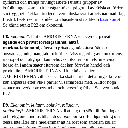
byråkrati och främja frivilligt arbete i utsatta grupper av
befolkningen som nu inte vågar arbeta på grund av rädsla att förlora
sin trygghet. Det kan troligen även minska svart arbetsmarknad. Jag
Fredrik beskriver mina idéer om basinkomst i artikeln
basinkomst
.
Se gärna punkt P22 om ekonomi.
P8.
Ekonomi*.
Partiet AMORISTERNA vill skydda
privat
ägande och privat företagsamhet, alltså
marknadsekonomi,
eftersom privat ägande oftast främjar
ansvarstagande, mångfald och frihet. Viss reglering av konkurrens,
monopol och oligopol kan behövas.
Skatter bör helst inte vara
högre än i andra stater eftersom det kan försvåra handel och
produktion. AMORISTERNA vill inte höja skatter.
AMORISTERNA vill helst sänka skatter, men det är inget krav och
kan anpassas efter vilka partier vi samarbetar med. Alltför höga
skatter motverkar arbetsamhet och personlig frihet. Se även punkt
P22.
P9.
Ekonomi*, k
ultur*, politik*, religion*,
utbildning*.
AMORISTERNA vill att lag om stöd till föreningar
och religioner ändras till att dessa
inte
bör få offentliga bidrag om
dessa
inte låter sina medlemmar att ha (det som amorism kallar)
artig yttrandefrihet. Detta
krav borde vara ännu viktigare än att