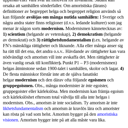
orsaka att samhällen sönderfaller. Om amoristiska (lärans)
definitioner av begreppet helga och begreppet religion används så
kan följande
avslöjas om många nutida samhällen:
I Sverige och
några andra stater finns
religioner
(d.v.s. ledande kulturer) som
jag
menar är någon sorts
modernism.
Modernismen kännetecknas av:
1)
scientism
(helgande av vetenskap),
2)
demokratism
(helgande
av demokrati)
och
3) rättighetsfundamentalism
(
t.ex. helgande av
FN's mänskliga rättigheter och liknande. Alla eller många anser sig
ha rätt till det ena, det andra o.s.v.. Hävdande av rättigheter kan vara
nödvändigt och amorism vill inte avskaffa det. Men rättigheter är
även vanlig orsak till konflikter
).
Punkt P1 – P3 (modernismen)
helgas åtminstone sedan 1900-talet i samhällen, skolor och lagar.
4)
De flesta människor förstår inte att de själva fanatiskt
helgar
modernism
och den därav ofta följande
egoismen
och
gruppegoismen.
Obs., många modernister är
inte
egoister,
gruppegoister eller kärlekslösa. Men modernism kan främja egoism
och kärlekslöshet eftersom total välvilja till alla inte helgas i
modernism.
Obs., amorism är inte socialism. Ty amorism är inte
likhetsfundamentalism
och amorism är kravlös lära och amorister
kan rösta på vad som helst. Amorism bygger på den
amoristiska
visionen
. Amorism bygger inte på att alla måste vara lika.