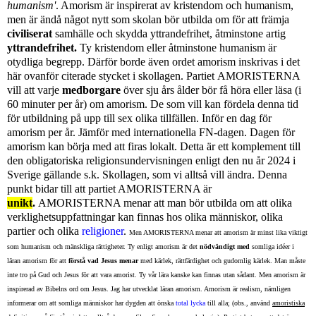
humanism'
. Amorism är inspirerat av kristendom och humanism,
men är ändå något nytt som skolan bör utbilda om för att främja
civiliserat
samhälle och skydda yttrandefrihet, åtminstone artig
yttrandefrihet.
Ty kristendom eller åtminstone humanism är
otydliga begrepp. Därför borde även ordet amorism inskrivas i det
här ovanför citerade stycket i skollagen. Partiet
AMORISTERNA
vill att varje
medborgare
över sju års ålder bör få höra eller läsa (i
60 minuter per år) om amorism. De som vill kan fördela denna tid
för utbildning på upp till sex olika tillfällen. Inför en dag för
amorism per år. Jämför med
internationella
FN-dagen. Dagen för
amorism kan börja med att firas lokalt. Detta är ett komplement till
den obligatoriska religionsundervisningen enligt den nu år 2024 i
Sverige gällande s.k. Skollagen, som vi alltså vill ändra.
Denna
punkt bidar till att partiet AMORISTERNA är
unikt
.
AMORISTERNA menar att man bör utbilda om att olika
verklighetsuppfattningar kan finnas hos olika människor, olika
partier och olika
religioner
.
Men AMORISTERNA menar att amorism är minst lika viktigt
som humanism och mänskliga rättigheter. Ty enligt amorism är det
nödvändigt med
somliga idéer i
läran amorism för att
förstå vad
Jesus menar
med kärlek,
rättfärdighet och gudomlig kärlek. Man måste
inte tro på Gud och Jesus för att vara amorist. Ty vår lära kanske kan finnas utan sådant. Men amorism är
inspirerad av Bibelns ord om Jesus. Jag har utvecklat läran amorism. Amorism är realism, nämligen
informerar om att somliga människor har dygden att önska
total lycka
till alla; (obs., använd
amoristiska