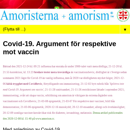
▼
Covid-19. Argument för respektive
mot vaccin
Bättrad den 2021-12-24 kl. 09:21 influensa har enstaka år under 1900-talet varit mera dödliga; 21-12-20 kl.
21:55 korrektion; kl. 13:23
bredare tester mera trovärdiga
än vaccinationsbevis; dödlighet är i Sverige sedan
sommaren 2021 lägre för Covid-19 än vanlig influensa, men år 2020 var dödligheten mycket högre; 2021-12-
06
falsk trygghet med Covidbevis
; förtydligande om immunisering; 21-12-02 bytt rubrik från '
Splittra inte
med Covid-19. Argument om vaccin'
; 21-11-28 smittsamhet; 21-11-26 restriktioner lättade i september 2021;
immunisering; svårt att skapa vaccin; utbildning om amorism är viktigare än extrema åtgärder som
vaccinationer och Covidbevis; 21-03-08 epigenetik; 21-03-07 För respektive mot vacciner; bild från
demonstration; 21-03-06 epigenetik; 2020-12-16 munskydd; 20-12-10 ensamhet; allergi och överkänslighet;
20-12-09 somliga vacciner
kanske
ökar risk för diabetes; invandring; melatonin.
Denna artikel publicerades
den 2020-12-08 kl. 15:40 på www.amorism.cc.
Med anledning av Covid-19.