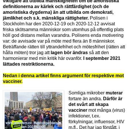
viktigare att utbilda mänskligheten om de amoristiska
definitionerna av kärlek och rättfärdighet (och de
amoristiska dygderna) än att utbilda om demokrati,
jämlikhet och s.k. mänskliga rättigheter.
Polisen i
Stockholm har den 2020-12-19 och 2020-12-12 avvisat
friska skötsamma människor som utomhus på offentlig plats
höll god distans mellan varandra. Polisens enda motivering
var: de avvisade var på möte med flera än 8 människor.
Beträffande rätten till yttrandefrihet och mötesfrihet (rätten att
hålla möten) tror jag att
lagen bör ändras
så att den
harmonierar med min kritik här ovanför.
I september 2021
lättades restriktionerna.
Nedan i denna artikel finns argument för respektive mot
vacciner.
Somliga mikrober
muterar
fortare än andra.
Därför är
det svårt att skapa
vacciner
mot många (virus)
infektioner, t.ex.
förkylningar, influensor, HIV
m.fl.. Det har jag förstått, i