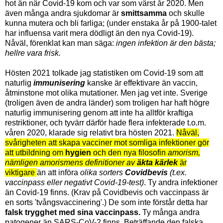
hot än när Covid-19 kom och var som värst år 2020. Men
även många andra sjukdomar är
smittsamma
och skulle
kunna mutera och bli farliga; (under enstaka år på 1900-talet
har influensa varit mera dödligt än den nya Covid-19).
Nåväl, förenklat kan man säga:
ingen infektion är den bästa;
hellre vara frisk.
Hösten 2021 tolkade jag statistiken om Covid-19 som att
naturlig
immunisering
kanske är effektivare än vaccin,
åtminstone mot olika mutationer. Men jag vet inte. Sverige
(troligen även de andra länder) som troligen har haft högre
naturlig immunisering genom att inte ha alltför kraftiga
restriktioner, och tyvärr därför hade flera infekterade t.o.m.
våren 2020, klarade sig relativt bra hösten 2021.
Nåväl,
svårigheten att skapa vacciner mot somliga infektioner gör
att utbildning om
hygien
och den nya filosofin
amorism,
nämligen amorismens definitioner av
äkta kärlek
är
viktigare
än
att införa
olika sorters
Covidbevis
(t.ex.
vaccinpass eller negativt Covid-19-test)
.
Ty andra infektioner
än C
ovid-19 finns. (Krav på Covidbevis och vaccinpass är
en sorts 'tvångsvaccinering'.) De som inte förstår detta har
falsk trygghet med sina vaccinpass.
Ty många andra
patogener än SARS-CoV-2 finns. Beträffande den falska