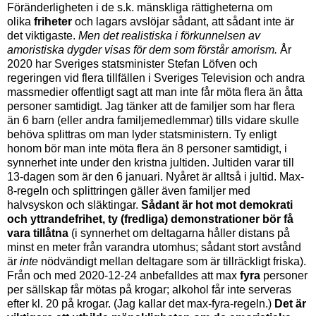
Föränderligheten i de s.k. mänskliga rättigheterna om
olika
friheter
och lagars avslöjar sådant, att sådant inte är
det viktigaste.
Men det realistiska i förkunnelsen av
amoristiska dygder visas för dem som förstår amorism.
År
2020 har Sveriges statsminister Stefan Löfven och
regeringen vid flera tillfällen i Sveriges Television och andra
massmedier offentligt sagt att man inte får möta flera än åtta
personer samtidigt. Jag tänker att de familjer som har flera
än 6 barn (eller andra familjemedlemmar) tills vidare skulle
behöva splittras om man lyder statsministern. Ty enligt
honom bör man inte möta flera än 8 personer samtidigt, i
synnerhet inte under den kristna jultiden. Jultiden varar till
13-dagen som är den 6 januari. Nyåret är alltså i jultid. Max-
8-regeln och splittringen gäller även familjer med
halvsyskon och släktingar.
Sådant är hot mot demokrati
och yttrandefrihet, ty (fredliga) demonstrationer bör få
vara tillåtna
(i synnerhet om deltagarna håller distans på
minst en meter från varandra utomhus; sådant stort avstånd
är
inte
nödvändigt mellan deltagare som är tillräckligt friska).
Från och med 2020-12-24 anbefalldes att max
fyra
personer
per sällskap får mötas på krogar; alkohol får inte serveras
efter kl. 20 på krogar. (Jag kallar det max-fyra-regeln.)
Det är