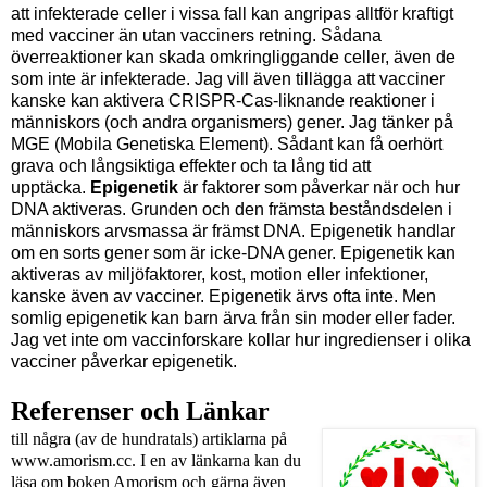
att infekterade celler i vissa fall kan angripas alltför kraftigt
med vacciner än utan vacciners retning. Sådana
överreaktioner kan skada omkringliggande celler, även de
som inte är infekterade. Jag vill även tillägga att vacciner
kanske kan aktivera CRISPR-Cas-liknande reaktioner i
människors (och andra organismers) gener. Jag tänker på
MGE (Mobila Genetiska Element). Sådant kan få oerhört
grava och långsiktiga effekter och ta lång tid att
upptäcka.
Epigenetik
är faktorer som påverkar när och hur
DNA aktiveras. Grunden och den främsta beståndsdelen i
människors arvsmassa är främst DNA. Epigenetik handlar
om en sorts gener som är icke-DNA gener. Epigenetik kan
aktiveras av miljöfaktorer, kost, motion eller infektioner,
kanske även av vacciner. Epigenetik ärvs ofta inte. Men
somlig epigenetik kan barn ärva från sin moder eller fader.
Jag vet inte om vaccinforskare kollar hur ingredienser i olika
vacciner påverkar epigenetik.
Referenser och Länkar
till några (av de hundratals) artiklarna på
www.amorism.cc. I en av länkarna kan du
läsa om boken Amorism och gärna även