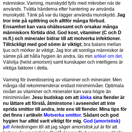
människor. Varning, munskydd fylls med mikrober när de
används. Tvätta händerna efter hantering av använda
munskydd. Tänk på var du lägger använda munskydd.
Jag
tror inte på splittring och alltför många förbud
.
Ensamhet kan vara ohälsosamt och orsakar många
människors förtida död. God kost, vitaminer (C och D
m.fl.) och mineraler bidrar till att motverka infektioner.
Tillräckligt med god sömn är viktigt;
bra balans mellan
ljus och mörker är viktigt.
Jag tror att somliga människor är
sämre på att hålla hygien än andra, läs min
artikel om det
.
Välvilja (helst amorism) samt kunskaper och intelligens är
viktiga faktorer i detta.
Varning för överdosering av vitaminer och mineraler. Men
många råd rekommenderar endast miniminivåer. Optimala
nivåer av vitaminer och mineraler kan vara högre än
miniminivåer.
Jesu budskap om att
älska
sina fiender är
nu lättare att förstå, åtminstone i avseendet att inte
sprida smittor till andra, inte ens till fiender. Mina tips för
det finns i artikeln
Motverka smittor
. Sådant och god
hygien har alltid varit viktigt för mig.
God (amoristisk)
jul!
Anledningen till att jag säger
amoristisk jul
är för att