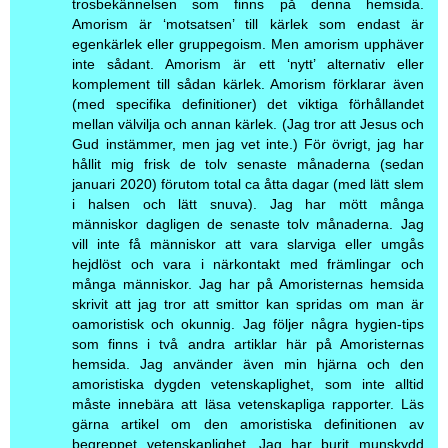
trosbekännelsen som finns på denna hemsida.
Amorism är ‘motsatsen’ till kärlek som endast är
egenkärlek eller gruppegoism. Men amorism upphäver
inte sådant. Amorism är ett ‘nytt’ alternativ eller
komplement till sådan kärlek. Amorism förklarar även
(med specifika definitioner) det viktiga förhållandet
mellan välvilja och annan kärlek. (Jag tror att Jesus och
Gud instämmer, men jag vet inte.) För övrigt, jag har
hållit mig frisk de tolv senaste månaderna (sedan
januari 2020) förutom total ca åtta dagar (med lätt slem
i halsen och lätt snuva). Jag har mött många
människor dagligen de senaste tolv månaderna. Jag
vill inte få människor att vara slarviga eller umgås
hejdlöst och vara i närkontakt med främlingar och
många människor. Jag har på Amoristernas hemsida
skrivit att jag tror att smittor kan spridas om man är
oamoristisk och okunnig. Jag följer några hygien-tips
som finns i två andra artiklar här på Amoristernas
hemsida. Jag använder även min hjärna och den
amoristiska dygden vetenskaplighet, som inte alltid
måste innebära att läsa vetenskapliga rapporter. Läs
gärna artikel om den amoristiska definitionen av
begreppet vetenskaplighet. Jag har burit munskydd