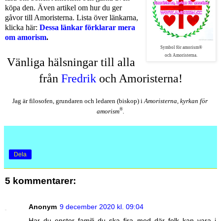
köpa den. Även artikel om hur du ger
gåvor till Amoristerna. Lista över länkarna,
klicka här:
Dessa länkar förklarar mera
om amorism
.
Symbol för amorism®
och Amoristerna.
Vänliga 
hälsningar till alla 
från 
Fredrik
 och Amoristerna!
Jag är filosofen, grundaren och ledaren (biskop) i 
Amoristerna, kyrkan för 
®
amorism
.
Dela
5 kommentarer:
Anonym
9 december 2020 kl. 09:04
Har du enstor familj du ska fira med där folk kan vara i