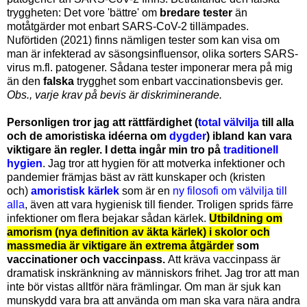
tryggheten: Det vore 'bättre' om
bredare tester
än
motåtgärder mot enbart SARS-CoV-2 tillämpades.
Nuförtiden (2021) finns nämligen tester som kan visa om
man är infekterad av säsongsinfluensor, olika sorters SARS-
virus m.fl. patogener. Sådana tester imponerar mera på mig
än den
falska
trygghet som enbart vaccinationsbevis ger.
Obs., varje krav på bevis är diskriminerande.
Personligen tror jag att rättfärdighet (
total välvilja
till alla
och de amoristiska idéerna om
dygder
) ibland kan vara
viktigare än regler. I detta ingår min tro på
traditionell
hygien
. Jag tror att hygien för att motverka infektioner och
pandemier främjas bäst av rätt kunskaper och (kristen
och)
amoristisk kärlek
som är en
ny filosofi om välvilja till
alla
, även att vara hygienisk till fiender. Troligen sprids färre
infektioner om flera bejakar sådan kärlek.
Utbildning om
amorism (nya definition av äkta kärlek) i skolor och
massmedia är viktigare än extrema åtgärder
som
vaccinationer och vaccinpass.
Att kräva vaccinpass är
dramatisk inskränkning av människors frihet. Jag tror att man
inte bör vistas alltför nära främlingar. Om man är sjuk kan
munskydd vara bra att använda om man ska vara nära andra