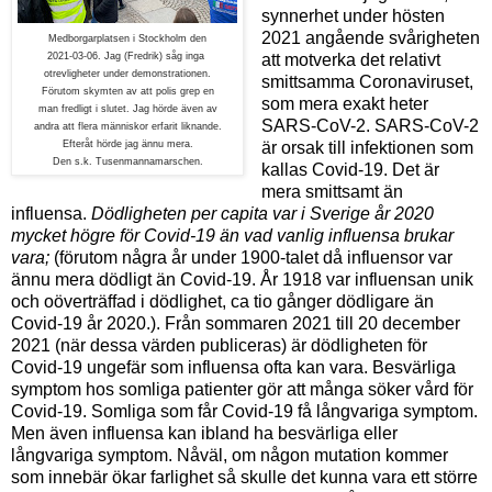
synnerhet under hösten
2021 angående svårigheten
Medborgarplatsen i Stockholm den
2021-03-06. Jag (Fredrik) såg inga
att motverka det relativt
otrevligheter under demonstrationen.
smittsamma Coronaviruset,
Förutom skymten av att polis grep en
som mera exakt heter
man fredligt i slutet. Jag hörde även av
SARS-CoV-2. SARS-CoV-2
andra att flera människor erfarit liknande.
Efteråt hörde jag ännu mera.
är orsak till infektionen som
Den s.k. Tusenmannamarschen.
kallas Covid-19. Det är
mera smittsamt än
influensa.
Dödligheten per capita var i Sverige år 2020
mycket högre för Covid-19 än vad vanlig influensa brukar
vara;
(förutom några år under 1900-talet då influensor var
ännu mera dödligt än Covid-19. År 1918 var influensan unik
och oöverträffad i dödlighet, ca tio gånger dödligare än
Covid-19 år 2020.). Från sommaren 2021 till 20 december
2021 (när dessa värden publiceras) är dödligheten för
Covid-19 ungefär som influensa ofta kan vara. Besvärliga
symptom hos somliga patienter gör att många söker vård för
Covid-19. Somliga som får Covid-19 få långvariga symptom.
Men även influensa kan ibland ha besvärliga eller
långvariga symptom. Nåväl, om någon mutation kommer
som innebär ökar farlighet så skulle det kunna vara ett större