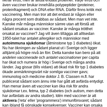
liknar virus, men är alltså endast proteiner. Varje virus och
även vacciner brukar innehålla polypeptider (proteiner,
proteinfragment) och DNA eller RNA. Därför finns kritik mot
vaccinering. Men man tror att det endast är någon eller
några procent som drabbas av sådant. Men man vet inte.
Kanske mår många människor sämre utan att förstå att
sådant orsakas av vacciner. Kanske är många trötthet
orsakat av vacciner? Jag vill även tillägga att alltsedan
1950-talet har antalet
allergiker
och människor med
autoimmuna sjukdomar
(åtminstone typ 1 diabetes) ökat.
Nu har ökningen av sådant planat ut i Sverige och ligger
alltjämt på högre nivå än förr. Detta kanske kan bero på att
andelen vaccinerade
och
antalet vaccinationer
per capita
har ökat och numera är hög i Sverige och många andra
länder. Jag gissar (tills vidare) att ökad risk för typ 1 diabetes
ökade anmärkningsvärt när
somliga
vacciner gavs;
immunolog och medicine doktor J. B. Classen m.fl. har
publicerat sådant som ännu inte har gått att avfärda entydigt.
Han menar även att vacciner kan öka risk för andra
sjukdomar t.ex. fetma, typ 2 diabetes (och autism, men detta
har avfärdats av andra studier). Idén med vacciner är att
aktivera
('reta' eller 'programmera') immunförsvaret; sådant
kan ibland få oönskade konsekvenser. Vacciner kan orsaka