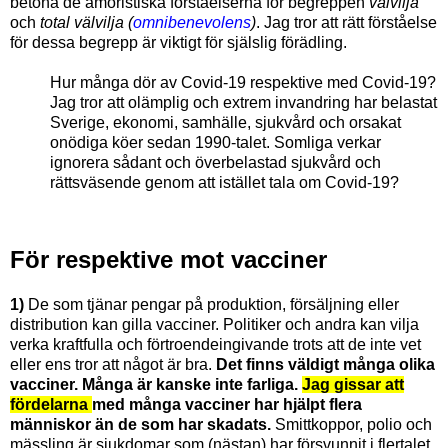
betona de amoristiska förståelserna för begreppen
välvilja
och
total välvilja (
omnibenevolens
)
. Jag tror att rätt förståelse
för dessa begrepp är viktigt för själslig förädling.
Hur många dör av Covid-19 respektive med Covid-19?
Jag tror att olämplig och extrem invandring har belastat
Sverige, ekonomi, samhälle, sjukvård och orsakat
onödiga köer sedan 1990-talet. Somliga verkar
ignorera sådant och överbelastad sjukvård och
rättsväsende genom att istället tala om Covid-19?
För respektive mot vacciner
1)
De som tjänar pengar på produktion, försäljning eller
distribution kan gilla vacciner. Politiker och andra kan vilja
verka kraftfulla och förtroendeingivande trots att de inte vet
eller ens tror att något är bra.
Det finns väldigt många olika
vacciner. Många är kanske inte farliga.
Jag gissar att
fördelarna
med många vacciner har hjälpt flera
människor än de som har skadats.
Smi
ttkoppor, polio och
mässling är sjukdomar som (nästan) har försvunnit i flertalet