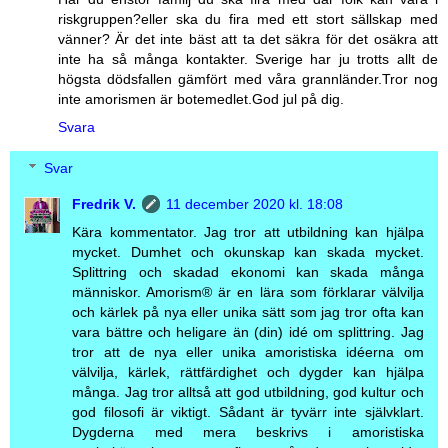
riskgruppen?eller ska du fira med ett stort sällskap med
vänner? Är det inte bäst att ta det säkra för det osäkra att
inte ha så många kontakter. Sverige har ju trotts allt de
högsta dödsfallen gämfört med våra grannländer.Tror nog
inte amorismen är botemedlet.God jul på dig.
Svara
Svar
Fredrik V.
11 december 2020 kl. 18:08
Kära kommentator. Jag tror att utbildning kan hjälpa
mycket. Dumhet och okunskap kan skada mycket.
Splittring och skadad ekonomi kan skada många
människor. Amorism® är en lära som förklarar välvilja
och kärlek på nya eller unika sätt som jag tror ofta kan
vara bättre och heligare än (din) idé om splittring. Jag
tror att de nya eller unika amoristiska idéerna om
välvilja, kärlek, rättfärdighet och dygder kan hjälpa
många. Jag tror alltså att god utbildning, god kultur och
god filosofi är viktigt. Sådant är tyvärr inte självklart.
Dygderna med mera beskrivs i amoristiska