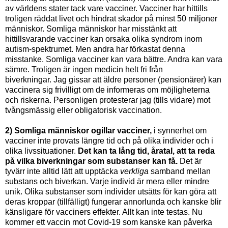
av världens stater tack vare vacciner. Vacciner har hittills
troligen räddat livet och hindrat skador på minst 50 miljoner
människor. Somliga människor har misstänkt att
hittillsvarande vacciner kan orsaka olika syndrom inom
autism-spektrumet. Men andra har förkastat denna
misstanke. Somliga vacciner kan vara bättre. Andra kan vara
sämre. Troligen är ingen medicin helt fri från
biverkningar. Jag gissar att äldre personer (pensionärer) kan
vaccinera sig frivilligt om de informeras om möjligheterna
och riskerna. Personligen protesterar jag (tills vidare) mot
tvångsmässig eller obligatorisk vaccination.
2) Somliga människor ogillar vacciner,
i synnerhet om
vacciner inte provats längre tid och på olika individer och i
olika livssituationer.
Det kan ta lång tid, åratal, att ta reda
på vilka biverkningar som substanser kan få.
Det är
tyvärr inte alltid lätt att upptäcka
verkliga
samband mellan
substans och biverkan. Varje individ är mera eller mindre
unik. Olika substanser som individer utsätts för kan göra att
deras kroppar (tillfälligt) fungerar annorlunda och kanske blir
känsligare för vacciners effekter. Allt kan inte testas. Nu
kommer ett vaccin mot Covid-19 som kanske kan påverka