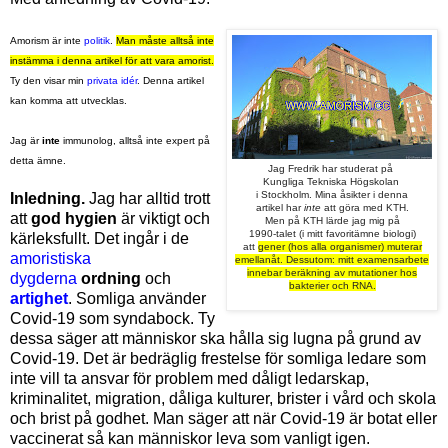
Amorism är inte
politik
.
Man måste alltså inte
instämma i denna artikel för att vara amorist.
Ty den visar min
privata idér
. Denna artikel
kan komma att utvecklas.
Jag är
inte
immunolog, alltså inte expert på
detta ämne.
Jag Fredrik har studerat på
Kungliga Tekniska Högskolan
i Stockholm. Mina åsikter i
denna
Inledning.
Jag har alltid trott
artikel
har
inte
att göra med KTH.
att
god hygien
är viktigt och
Men på KTH lärde jag mig på
1990-talet (i mitt favoritämne b
iologi)
kärleksfullt. Det ingår i de
att
gener (hos alla organismer) muterar
amoristiska
emellanåt. Dessutom: mitt examensarbete
innebar
beräkning av mutationer hos
dygderna
ordning
och
bakterier och RNA.
artighet
. Somliga använder
Covid-19 som syndabock. Ty
dessa säger att människor ska hålla sig lugna på grund av
Covid-19. Det är bedräglig frestelse för somliga ledare som
inte vill ta ansvar för problem med dåligt ledarskap,
kriminalitet, migration, dåliga kulturer, brister i vård och skola
och brist på godhet. Man säger att när Covid-19 är botat eller
vaccinerat så kan människor leva som vanligt igen.