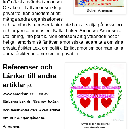
tro" oftast används i amorism.
Orsaken till att amorism skiljer
Boken Amorism
privat tro ifrån amorism är att
många andra organisationers
och samfunds representanter inte brukar skilja på privat tro
och organisationens tro.
Källa: boken Amorism. Amorism är
utbildning, inte politik. Men eftersom artig yttrandefrihet är
heligt i amorism så får även amoristiska ledare tala om sina
privata åsikter t.ex. om politik. Enligt amorism bör man kalla
andra åsikter än amorism för privat tro.
Referenser och
Länkar till andra
artiklar
på
www.amorism.cc
.
I en av
länkarna kan du
läsa om boken
och helst köpa den.
Även artikel
om hur
du ger gåvor till
Symbol för amorism®
Amorism
.
och Amoristerna