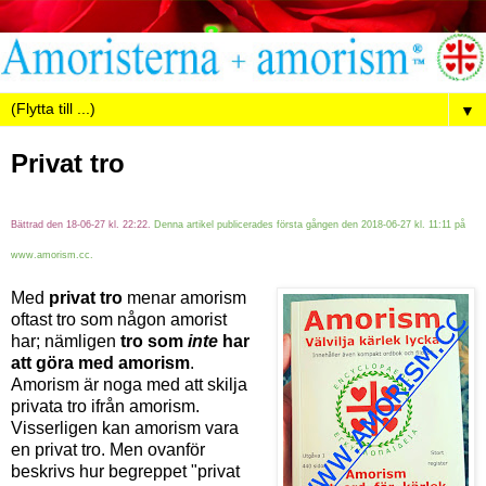
▼
Privat tro
Bättrad den 18-06-27 kl. 22:22.
Denna artikel publicerades första gången den 2018-06-27 kl. 11:11 på
www.amorism.cc.
Med
privat tro
menar amorism
oftast tro som någon amorist
har; nämligen
tro som
inte
har
att göra med amorism
.
Amorism är noga med att skilja
privata tro ifrån amorism.
Visserligen kan amorism vara
en privat tro. Men ovanför
beskrivs hur begreppet "privat