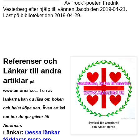
Av "rock"-poeten Fredrik
Vesterberg efter hjälp till vännen Jacob den 2019-04-21.
Läst på biblioteket den 2019-04-29.
Referenser och
Länkar till andra
artiklar
på
www.amorism.cc
.
I en av
länkarna kan du
läsa om boken
och helst köpa den.
Även artikel
om hur
du ger gåvor till
Symbol för amorism®
Amorism
.
och Amoristerna
Länkar:
Dessa länkar
förklarar mera om