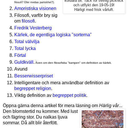
körbara bil. Tack för trevlig picknick
filosofi? Eller medias partiskhet?).
och utflykt den 19-05-19!
Amoristiska visionen
Härligt med frisk vårluft.
Filosofi, varför bry sig
om
filosofi
.
Fredrik Vesterberg
Kärlek, de egentliga logiska "sorterna"
Total välvilja
Total lycka
Förtal
Guldkväll
.
Även om den filosofiska "kampen" om definition av kärlek.
Avund
Besserwisserpriset
Intelligentare och mera användbar definition av
begreppet religion
.
Viktig definition av
begreppet politik
.
Öppna gärna denna artikel för mera läsning om
Härlig vår
...
Den blomstertid nu kommer. Med lust
och fägring stor. Du nalkas ljuva
sommar. Då allt blir återfött.