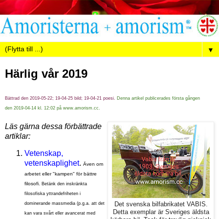
▼
Härlig vår 2019
Bättrad den 2019-05-22; 19-04-25 bild; 19-04-21 poesi.
Denna artikel publicerades första gången
den 2019-04-14 kl. 12:02 på www.amorism.cc.
Läs gärna dessa förbättrade
artiklar:
Vetenskap,
vetenskaplighet
.
Även om
arbetet eller "kampen" för bättre
filosofi.
Betänk den inskränkta
filosofiska yttrandefriheten i
Det svenska bilfabrikatet VABIS.
dominerande massmedia (p.g.a. att det
Detta exemplar är Sveriges äldsta
kan vara svårt eller avancerat med