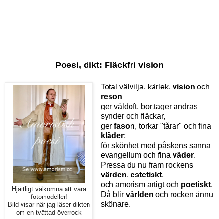
Poesi, dikt:
Fläckfri vision
Total välvilja, kärlek,
vision
och
reson
ger väldoft, borttager andras
synder och fläckar,
ger
fason
, torkar "tårar" och fina
kläder
;
för skönhet med påskens sanna
evangelium och fina
väder
.
Pressa du nu fram rockens
värden
,
estetiskt
,
och amorism artigt och
poetiskt
.
Hjärtligt välkomna att vara
Då blir
världen
och rocken ännu
fotomodeller!
skönare.
Bild visar när jag läser dikten
om en tvättad överrock