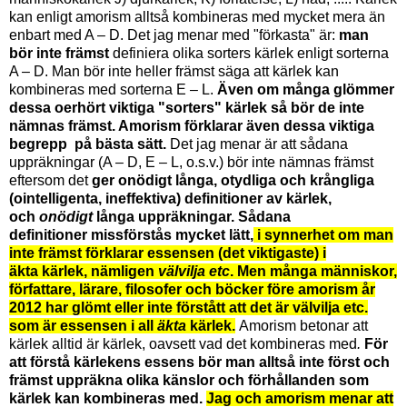
kan enligt amorism alltså kombineras med mycket mera än
enbart med A – D.
Det jag menar med "förkasta" är:
man
bör inte främst
definiera olika sorters kärlek enligt sorterna
A – D. Man bör inte heller främst säga att kärlek kan
kombineras med sorterna
E – L
.
Även om många glömmer
dessa oerhört viktiga "sorters" kärlek så bör de inte
nämnas främst. Amorism förklarar även dessa viktiga
begrepp på bästa sätt.
Det jag menar är att sådana
uppräkningar (
A – D,
E – L, o.s.v.)
bör inte nämnas främst
eftersom det
ger onödigt långa, otydliga och krångliga
(ointelligenta, ineffektiva) definitioner av kärlek,
och
onödigt
långa uppräkningar.
Sådana
definitioner missförstås mycket lätt,
i synnerhet om man
inte främst förklarar
essense
n (det viktigaste) i
äkta
kärlek, nämligen
välvilja etc
.
Men många människor,
författare, lärare, filosofer och böcker före amorism år
2012 har glömt eller i
nte förstått att det är välvilja etc.
som är essensen i all
äkta
kärlek.
Amorism betonar att
kärlek alltid är kärlek, oavsett vad det kombineras med
.
För
att förstå kärlekens essens bör man alltså inte först och
främst uppräkna olika känslor och förhållanden som
kärlek kan kombineras med.
Jag och a
mor
ism menar att