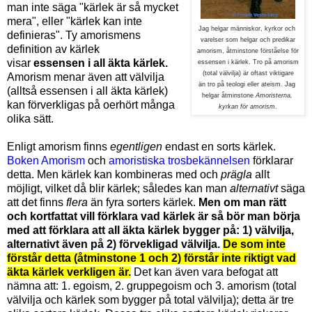
man inte säga "kärlek är så mycket
mera", eller "kärlek kan inte
Jag helgar människor,
kyrkor och
definieras". Ty amorismens
varelser som helgar och predikar
definition av kärlek
amorism, åtminstone förståelse för
visar
essensen i all äkta kärlek.
essensen i kärlek. Tro på amorism
(total välvilja) är oftast viktigare
Amorism menar även att välvilja
än tro på teologi eller ateism. Jag
(alltså essensen i all äkta kärlek)
helgar åtminstone
Amoristerna,
kan förverkligas på oerhört många
kyrkan för amorism
.
olika sätt.
Enligt amorism finns
egentligen
endast en sorts kärlek.
Boken Amorism
och
amoristiska trosbekännelsen
förklarar
detta. Men kärlek kan kombineras med och
prägla
allt
möjligt, vilket då blir kärlek; således kan man
alternativt
säga
att det finns
flera
än fyra sorters kärlek.
Men om man rätt
och kortfattat vill förklara vad kärlek är så bör man börja
med att förklara att all äkta kärlek bygger på: 1) välvilja,
alternativt även på 2) förvekligad välvilja.
De som inte
förstår detta (åtminstone 1 och 2) förstår inte riktigt vad
äkta kärlek verkligen är.
Det kan även vara befogat att
nämna att: 1. egoism, 2. gruppegoism och 3. amorism (total
välvilja och kärlek som bygger på total välvilja); detta är tre