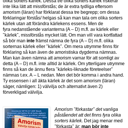
olika sorters kärlek. Dessa tre olika sorters kärlek r
iskerar
inte lika lätt att missförstås; de är extra tydliga eftersom
amorism (läran) har förklarat dessa tre begrepp; om dessa
förklaringar förstås/ helgas så kan man tala om olika sorters
kärlek utan att förändra kärlekens essens. Men de
fyra
nedanstående varianterna
(A – D) m.fl. av kärlek eller
"kärlek", missförstås mycket lätt. Om man vill vara kortfattad
så bör man
inte
främst nämna de fyra
(A – D) m.fl.
olika
sorternas kärlek eller "kärlek". Om mera utrymme finns för
förklaring så kan även de amoristiska dygderna nämnas.
Man kan även nämna att amorism varnar för att somligt av
detta
(A – D) m.fl.
inte alltid är kärlek. Om ytterligare utrymme
finns så kan de ännu flera "kärleks-liknade företeelser"
nämnas t.ex. A
– L
nedan. Men det bör komma i andra hand.
Ty essensen i all äkta kärlek är det som amorism (läran)
säger, nämligen: 1) välvilja och alternativt även 2)
förverkligad välvilja.
Amorism "förkastar" det vanliga
påståendet att det finns fyra olika
sorters kärlek.
Det jag menar med
"förkasta" är:
man bör inte