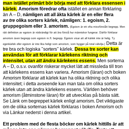
man istället
primärt bör börja med att förklara essensen i
kärlek.
Amorism föredrar ofta
istället en annan förklaring
än
A – D
,
nämligen att all äkta kärlek är en eller flera
av
tre
olika sorters kärlek, nämligen: 1. egoism, 2.
gruppegoism eller 3. amorism.
(Egoism är ett ofta missförstått begrepp. Men
rätt definition av egoism är nödvändigt för att
bra
förstå hur människor fungerar. Därför förklarar
amorism även begrepp som egoism m.fl. begrepp. Egoism visar att all kärlek inte är helig. Ty
Detta är
egenkärlek eller egoism är inte lika heligt som amorism, som bygger på total välvilja.)
tre bra och logiska "sorters" kärlek.
Dessa tre sorter kan
användas för att förklarar kärlekens riktning och
intensitet,
utan att ändra kärlekens essens.
Men sorterna
A – D, o.s.v. ovanför riskerar mycket lätt att missleda till tron
att kärlekens essens kan variera.
Amorism (läran) och boken
Amorism förklarar att kärlek kan ha olika riktning och olika
intensitet; i detta avseende kan man tala om olika sorters
kärlek utan att ändra kärlekens essens. Världen behöver
amorism (åtminstone läran) för att utvecklas på bästa sätt.
Se Länk om begreppet kärlek enligt amorism. Det viktigaste
om de olika sorternas kärlek förklaras i boken Amorism och
via Länkar nederst i denna artikel.
Ett problem med de flesta böcker om kärlek hittills är att