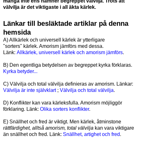
många inte ens nämner begreppet välvilja. Trots att
välvilja är det viktigaste i all äkta kärlek.
Länkar till besläktade artiklar på denna
hemsida
A) Allkärlek och universell kärlek är ytterligare
"sorters" kärlek. Amorism jämförs med dessa.
Länk:
Allkärlek, universell kärlek och amorism jämförs
.
B) Den egentliga betydelsen av begreppet kyrka förklaras.
Kyrka betyder...
C) Välvilja och total välvilja definieras av amorism. Länkar:
Välvilja är inte självklart
;
Välvilja och total välvilja
.
D) Konflikter kan vara kärleksfulla. Amorism möjliggör
förklaring. Länk:
Olika sorters konflikter
.
E) Snällhet och fred är viktigt. Men kärlek, åtminstone
rättfärdighet, alltså amorism, total välvilja
kan vara viktigare
än snällhet och fred. Länk:
Snällhet, artighet och fred
.