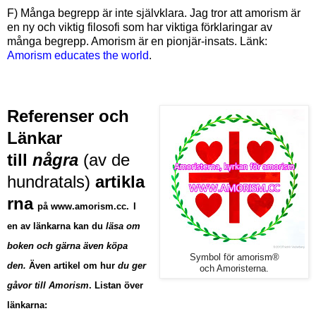
F) Många begrepp är inte självklara. Jag tror att amorism är
en ny och viktig filosofi som har viktiga förklaringar av
många begrepp. Amorism är en pionjär-insats. Länk:
Amorism educates the world
.
Referenser och
Länkar
till
några
(av de
hundratals)
artikla
rna
på www.amorism.cc
.
I
en av länkarna kan du
läsa om
boken och gärna även köpa
Symbol för amorism®
den.
Även artikel om hur
du ger
och Amoristerna.
gåvor till Amorism
. Listan över
länkarna: