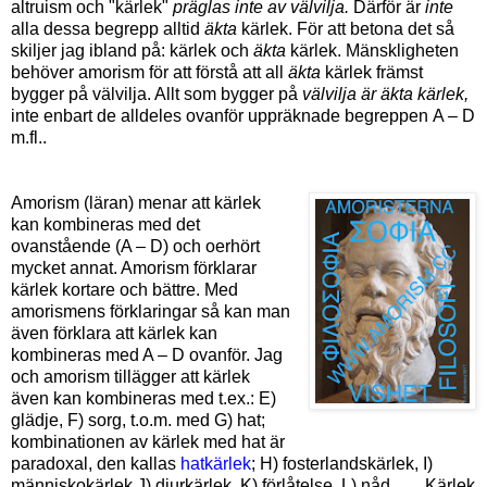
altruism
och "kärlek"
präglas inte av välvilja.
Därför är
inte
alla dessa begrepp alltid
äkta
kärlek. För att betona det så
skiljer jag ibland på: kärlek och
äkta
kärlek. Mänskligheten
behöver amorism för att förstå att all
äkta
kärlek främst
bygger på välvilja. Allt som bygger på
välvilja är äkta kärlek,
inte enbart de alldeles ovanför uppräknade begreppen
A – D
m.fl.
.
Amorism (läran) menar att kärlek
kan kombineras med det
ovanstående (
A – D)
och oerhört
mycket annat. Amorism förklarar
kärlek kortare och bättre. Med
amorismens förklaringar så kan man
även förklara att kärlek kan
kombineras med A – D ovanför. Jag
och amorism tillägger att kärlek
även kan kombineras med t.ex.: E)
glädje, F) sorg, t.o.m. med G) hat;
kombinationen av kärlek med hat är
paradoxal, den kallas
hatkärlek
; H) fosterlandskärlek, I)
människokärlek J) djurkärlek, K) förlåtelse, L) nåd, .....
Kärlek