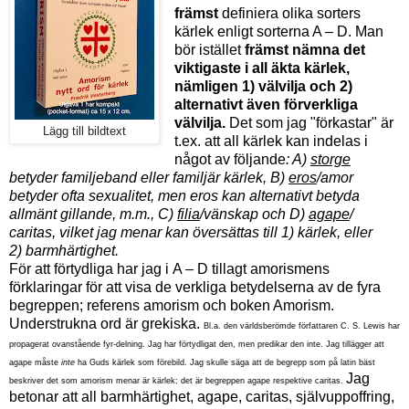
främst
definiera olika sorters
kärlek enligt sorterna A – D. Man
bör istället
främst
nämna det
viktigaste i all äkta kärlek,
nämligen 1) välvilja och 2)
alternativt även förverkliga
välvilja.
Det som jag "förkastar" är
Lägg till bildtext
t.ex. att all kärlek kan indelas i
något av följande
: A)
storge
betyder familjeband eller familjär kärlek, B)
eros
/amor
betyder ofta sexualitet, men eros kan alternativt betyda
allmänt gillande, m.m., C)
filia
/vänskap och D)
agape
/
caritas, vilket jag menar kan översättas till 1)
kärlek, eller
2)
barmhärtighet.
För att förtydliga har jag i
A – D tillagt amorismens
förklaringar för att visa de verkliga betydelserna av de fyra
begreppen; referens amorism och boken Amorism.
Understrukna ord är grekiska.
Bl.a. den världsberömde författaren
C. S. Lewis har
propagerat ovanstående fyr-delning. Jag har förtydligat den, men predikar den inte. Jag tillägger att
a
gape måste
inte
ha Guds kärlek som förebild. Jag skulle säga att de begrepp som på latin bäst
Jag
beskriver det som amorism menar är kärlek; det är begreppen agape respektive caritas.
betonar att all
barmhärtighet, agape, caritas, självuppoffring,