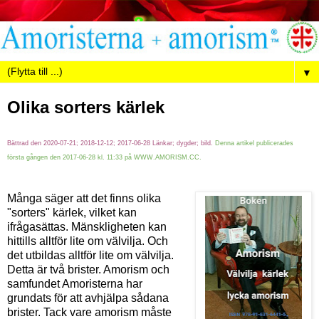
▼
Olika sorters kärlek
Bättrad den 2020-07-21; 2018-12-12; 2017-06-28
Länkar;
dygder; bild.
Denna artikel publicerades
första gången den 2017-06-28 kl. 11:33 på WWW.AMORISM.CC.
Många säger att det finns olika
"sorters" kärlek, vilket kan
ifrågasättas. Mänskligheten kan
hittills alltför lite om välvilja. Och
det utbildas alltför lite om välvilja.
Detta är två brister. Amorism och
samfundet Amoristerna har
grundats för att avhjälpa sådana
brister.
Tack vare amorism måste