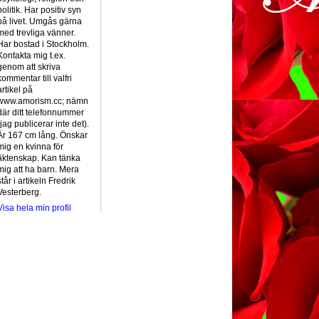
politik. Har positiv syn
på livet. Umgås gärna
med trevliga vänner.
Har bostad i Stockholm.
Kontakta mig t.ex.
genom att skriva
kommentar till valfri
artikel på
www.amorism.cc; nämn
där ditt telefonnummer
(jag publicerar inte det).
Är 167 cm lång. Önskar
mig en kvinna för
äktenskap. Kan tänka
mig att ha barn. Mera
står i artikeln Fredrik
Vesterberg.
Visa hela min profil