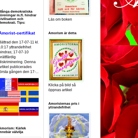
Många demokratiska
föreningar m.fl. hindrar
civilisation och
Läs om boken
demokrati. Tips:
Amorist-certifikat
Amorism är detta
Bättrad den 17-07-11 kl.
10:17 yttrandefrihet
hindras; 17-07-10
orättfärdig
diskriminering. Denna
artikel publicerades
första gången den 17-...
Klicka på bild så
öppnas artikel
Amoristernas pris i
yttrandefrihet
Amorism: Kärlek
innebär välvilja