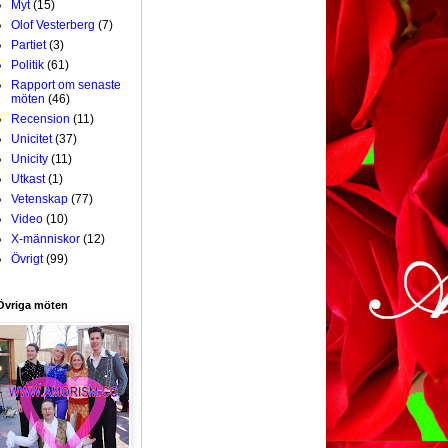
Myt
(15)
Olof Vesterberg
(7)
Partiet
(3)
Politik
(61)
Rapport om senaste
möten
(46)
Recension
(11)
Unicitet
(37)
Unicity
(11)
Utkast
(1)
Vetenskap
(77)
Video
(10)
X-människor
(12)
Övrigt
(99)
Övriga möten