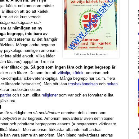
 bättre. Amorism, den nya
vilja, kärlek och amorism måste
t är illusion att tro att kärlek
 tro att de kursiverade
nödiga motsägelser och
sm är nämligen en ny
ånga begrepp, inte bara av
sm; slutsatserna av det framgår
älvklara. Många andra begrepp
 ny psykologi: nämligen amorism.
Bild visar boken Amorism
r inte alltid enkelt. Vilka idéer
ära läsares) uppgifter. Tro inte
eller tillräckliga.
Så gott som ingen lära och inget begrepp är
öcker och lärare. De som tror att
välvilja
,
kärlek
, amorism och
cke-ödmjuka, icke-vetenskapliga. Många begrepp har t.o.m. flera
er liknande betydelser). Man bör läsa
trosbekännelsen
och
boken
klarar trosbekännelsen.
partier
och t.o.m. olika
religioner
som var och en förvaltar
olika
jälvklara.
l
lse för verkligheten så
nedvärderar
amorism definitioner som
ga betydelser av begrepp
. Amorism nedvärderar även definitioner
betonar och prioriterar begreppens essens (= begreppens viktigaste
lltså filosofi. Men amorism förkastar ofta inte helt andras
 de kan vara sämre än amorism. Men ibland nedvärderas andras