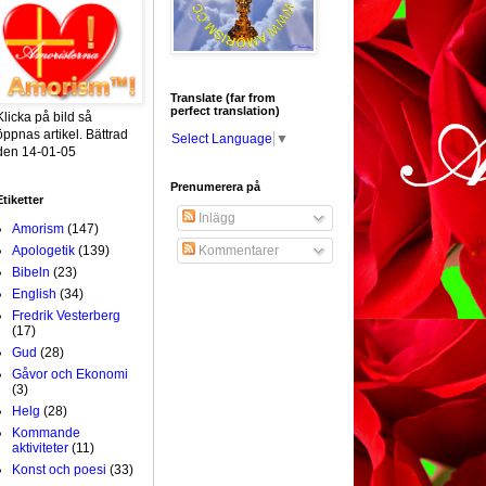
Translate (far from
perfect translation)
Klicka på bild så
öppnas artikel. Bättrad
Select Language
▼
den 14-01-05
Prenumerera på
Etiketter
Inlägg
Amorism
(147)
Apologetik
(139)
Kommentarer
Bibeln
(23)
English
(34)
Fredrik Vesterberg
(17)
Gud
(28)
Gåvor och Ekonomi
(3)
Helg
(28)
Kommande
aktiviteter
(11)
Konst och poesi
(33)