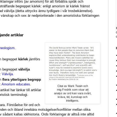
rklaringar införs (av amorism) för att förbättra språk och
träffande begreppet kärlek: enligt amorism är kärlek främst
gad välvilja (detta uttrycks ännu tydligare i vår trosbekännelse).
 vänskap och sex är nedprioriterade i den amoristiska förklaringen
jande artiklar
neologism
.
om begreppet
kärlek
jämförs
.
om begreppet
välvilja
:
Välvilja
.
om
flera ytterligare begrepp
k:
Amorism educates
.
Citat av Mark Twain och
tikel har länkar till artiklar
mig Fredrik som visar att
analys av ord kan vara svårt,
istisk terminologi.
kräva, tid, kunskap och
intelligens.
klara. Förståelse för ord och
nden och ibland innebära motsägelser/konflikter mellan olika
v sådant kallas idéhistoria. Ords förklaringar är alltså inte alltid