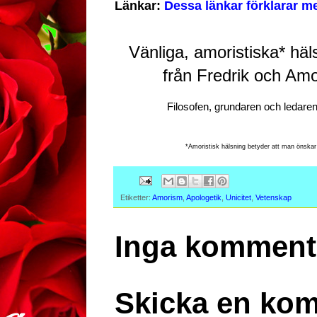
Länkar:
Dessa länkar förklarar 
Vänliga, amoristiska* 
häls
från Fredrik och Amo
Filosofen, grundaren och ledaren 
*Amoristisk hälsning betyder att man önskar t
Etiketter:
Amorism
,
Apologetik
,
Unicitet
,
Vetenskap
Inga komment
Skicka en ko