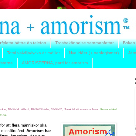
rfplatta bättre än telefon
Trosbekännelse sammanfattar
Boken
Total välvilja/lycka är möjligt
Nya idéer (+ neologismer)
Jäm
isterna
AMORISTERNA, parti för amorism
länkar; 18-06-04 bildtext; 18-06-03 bilder; 18-06-02; Orsak till att amorism finns.
Denna artikel
sm.cc.
för att flera människor ska
pa missförstånd.
Amorism har