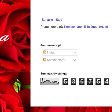
Senaste inlägg
Prenumerera på:
Kommentarer till inlägget (Atom)
Prenumerera på
Inlägg
Kommentarer
Summa sidvisningar
5
3
6
7
5
4