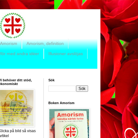
 Amorism
Amorism, definition
för med andra idéer
Illusioner avslöjas
Vi behöver ditt stöd,
Sök
ekonomiskt
Boken Amorism
Klicka på bild så visas
artikel