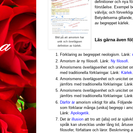
definitioner och nya fö
förståelse. Exempel be
välvilja; och förverkli
Betydelserna gillande,
av begreppet kärlek.
Bild på att amorism har
Läs gärna även föl
unik och överlägsen
definition av kärlek.
Förklaring av begreppet neologism. Länk:
Amorism är ny filosofi. Länk:
Ny filosofi
.
Amorismens överlägsenhet och unicitet 
med traditionella förklaringar. Länk:
Kärlek
Amorismens överlägsenhet och unicitet 
jämförs med traditionella förklaringar. Länk
Amorismens överlägsenhet och unicitet 
jämförs med traditionella förklaringar. Län
Därför är
amorism viktigt för alla. Följande ar
som förklarar många (unika) begrepp i amor
Länk:
Apologetik
.
Det är
illusion
att tro att (alla) ord är själv
språk kan utvecklas under lång tid, årtuse
filosofer, författare och läror. Beskrivning a