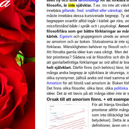
även ny och unik
terminologi
för att förklara
filosofin, är
inte
självklar.
T.ex. tro inte att väl
innebära
gillande
,
fred, snällhet eller vänskap
; de
måste innebära dessa kursiverade begrepp. Ty att
begreppen ovanför alltid ingår i kärlek ger
röra, o
missförstånd både i språk och i psykologi
.
Amori
filosofi/lära som ger bättre förklaringar av m
kärlek.
Egoism
och gruppegoism utreds av amori
av amorism och av boken. Slutsatserna är
inte
sj
förklaras. Mänskligheten behöver ny filosofi och
Att förvalta gamla idéer kan vara viktigt. Men det ä
bör prioriteras? Sådana val är filosofins och din (k
att gamla/befintliga förklaringar av ord alltid är bra 
helt självklart.
Därför finns (och behövs) läror, b
många andra begrepp är självklara är okunniga, i
olika synonymer, (alltså andra ord med samma ell
Amorism
för att förstå vad amorism är. Boken för
Det finns olika filosofer, olika läror, olika
politiska 
idéer. Det är ett bevis på att många idéer inte är s
Orsak till att amorism finns. + ett exempe
För att främja förståe
prioriterar
alltför mån
som inte tillräckligt 
betydelser). Detta är a
definitioner, även om