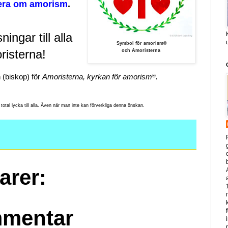
mera om amorism
.
ningar till alla 
Symbol för amorism®
risterna!
och Amoristerna
(biskop) för 
Amoristerna, kyrkan för amorism
.
®
otal lycka till alla. Även när man inte kan förverkliga denna önskan.
arer:
mmentar