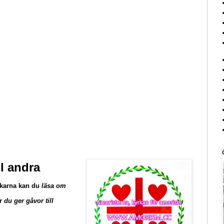
l andra
nkarna kan du
läsa om
ur
du ger gåvor till