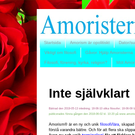
Startsida
Amorism är opolitiskt
Dator/su
Viktigt om filosofi
Gåvor. Hjälp Amoristerna
Filosofi, förening, kyrka, religion?
Möt Amor
Inte självklart
Bättrad den
2019-05-13 inledning;
18-06-10 olika filosofer; 18-06-09 
publicerades första gången den 2018-06-02 kl. 10:20 på www.amori
Amorism® är en ny och unik
filosofi/lära
, skapad 
förstå varandra bättre. Och för att flera ska slip