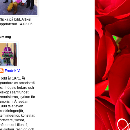
Klicka på bild. Artikel
uppdaterad 14-02-06
Om mig
Fredrik V.
Född år 1971. Är
grundare av amorism®
och högste ledare och
biskop i samfundet
Amoristerna, kyrkan för
amorism. Är sedan
1990 talet även
maskiningenjör,
kemiingenjör, konstnär,
författare, filosof,
influencer i filosofi,
psykologi, religion och