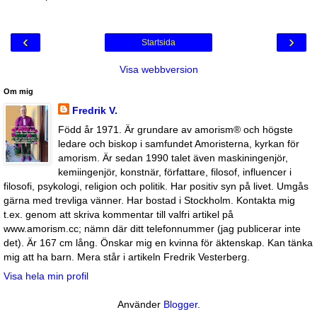
‹
›
Startsida
Visa webbversion
Om mig
Fredrik V.
Född år 1971. Är grundare av amorism® och högste
ledare och biskop i samfundet Amoristerna, kyrkan för
amorism. Är sedan 1990 talet även maskiningenjör,
kemiingenjör, konstnär, författare, filosof, influencer i
filosofi, psykologi, religion och politik. Har positiv syn på livet. Umgås
gärna med trevliga vänner. Har bostad i Stockholm. Kontakta mig
t.ex. genom att skriva kommentar till valfri artikel på
www.amorism.cc; nämn där ditt telefonnummer (jag publicerar inte
det). Är 167 cm lång. Önskar mig en kvinna för äktenskap. Kan tänka
mig att ha barn. Mera står i artikeln Fredrik Vesterberg.
Visa hela min profil
Använder
Blogger
.