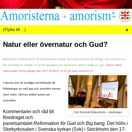
▼
Natur eller övernatur och Gud?
Bättrad den 2019-09-04 kl. 20:48 amoristisk teologi; 18-10-09 amorism har teologi, men amorism är
inte
beroende av teologi; 17-10-09 rannsakat och reformerat; bild En tredje tro; ljud.
Denna artikel
publicerades första gången den 2017-10-08 kl. 11:01 på www.amorism.cc.
I denna text är somliga ord länkade till
förklaringar av vad jag och amorism menar
med ordet. Denna artikel avses att
utvecklas.
Kommentarer och råd till
Carl Reinhold Bråkenhielm i inledningen
föredraget och
panelsamtalet
Reformation för Gud och Big bang
. Det hölls i
Storkyrkosalen i Svenska kyrkan (Svk) i Stockholm den 17-