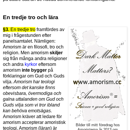
En
tredje tro och lära
§3.
En tredje tro
framfördes av
mig i frågestunden efter
panelsamtalet. Nämligen:
Amorism är en filosofi, tro och
religion. Men amorism
skiljer
sig från många andra religioner
och andra
kyrkor
eftersom
amorism
inte bygger
på
förklaringar om Gud och Guds
vilja.
Amorism har teologi
eftersom det kanske finns
obevisbara, övermodiga och
galna uttalanden om Gud och
Guds vilja som vi tror ibland
kan behöva emotsägas.
Amorism kräver att ledare för
amorism accepterar amoristisk
Bilder till mitt föredrag hos
teologi. Amorism (läran) är
Amoristerna år 2013 om