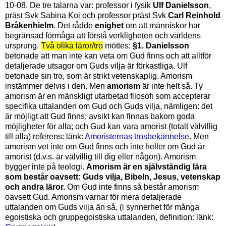
10-08. De tre talarna var: professor i fysik
Ulf Danielsson
,
präst Svk Sabina Koi och professor präst Svk
Carl Reinhold
Bråkenhielm
. Det rådde
enighet
om att människor har
begränsad förmåga att förstå verkligheten och världens
ursprung.
Två olika läror/tro
möttes:
§1. Danielsson
betonade att man inte kan veta om Gud finns och att alltför
detaljerade utsagor om Guds vilja är förkastliga. Ulf
betonade sin tro, som är strikt vetenskaplig. Amorism
instämmer delvis i den. Men
amorism
är inte helt så. Ty
amorism är en mänskligt utarbetad filosofi som accepterar
specifika uttalanden om Gud och Guds vilja, nämligen: det
är möjligt att Gud finns; avsikt kan finnas bakom goda
möjligheter för alla; och Gud kan vara amorist (totalt välvillig
till alla) referens: länk:
Amoristernas trosbekännelse
. Men
amorism vet inte om Gud finns och inte heller om Gud är
amorist (d.v.s. är välvillig till dig eller någon). Amorism
bygger inte på teologi.
Amorism är en självständig lära
som består oavsett: Guds vilja, Bibeln, Jesus, vetenskap
och andra läror.
Om Gud inte finns så består amorism
oavsett Gud. Amorism varnar för mera detaljerade
uttalanden om Guds vilja än så, (i synnerhet för många
egoistiska och gruppegoistiska uttalanden, definition: länk: