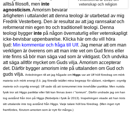
alltså filosofi, men
inte
vetenskap och religion
agnosticism.
Amorism bevarar
ärligheten i uttalandet att denna teologi är utarbetad av mig
Fredrik Vesterberg. Den är resultat av att jag
rannsakat
och
reformerat
min egen tro och traditionell teologi. Denna
te
ologi bygger
inte
på någon övernaturlig eller vetenskapligt
icke-bevisbar uppenbarelse. Klicka här om du vill höra
ljud:
Min kommentar och fråga till Ulf
. Jag menar att om man
verkligen är överens om att man inte vet om Gud finns eller
inte finns så bör man säga vad som är viktigast. Och undvika
att säga alltför mycket om Guds vilja. Amorism accepterar
det. Därför bygger amorism inte på uttalanden om Gud och
guds vilja.
Anledningen till att jag frågade om
Higgs
var att Ulf höll föredrag om mörk
materia och mörk energi (f.ö. jag föreslår istället mina begrepp för sådant, nämligen:
osynlig
materia
och
osynlig energi)
. Ulf sade då att tomrummet inte innehåller partiklar. Men nutida
fysik tror att Higgs partiklar eller fält kan finnas även i "tomrum". Därför undrade jag om han
tog avstånd från tron på Higgs (Nobelpris i fysik år 2013). Inspelningen visade att han trots
sitt uttalande inte tog avstånd från Higgs. Varje talare höll bra föredrag. (Men inget nytt
framfördes, förutom amorism som är nytt för många.)