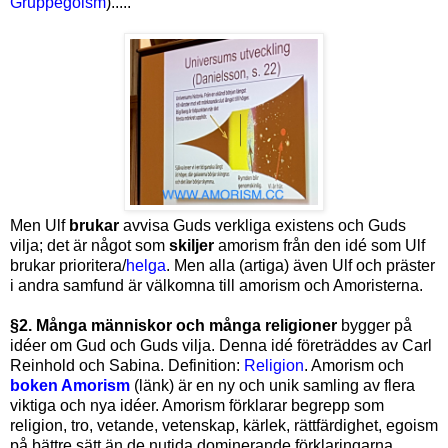
Gruppegoism
).....
Men Ulf
brukar
avvisa Guds verkliga existens och Guds
vilja; det är något som
skiljer
amorism från den idé som Ulf
brukar prioritera/
helga
. Men alla (artiga) även Ulf och präster
i andra samfund är välkomna till amorism och Amoristerna.
§2.
Många människor och många religioner
bygger på
idéer om Gud och Guds vilja. Denna idé företräddes av Carl
Reinhold och Sabina. Definition:
Religion
. Amorism och
boken Amorism
(länk) är en ny och unik samling av flera
viktiga och nya idéer. Amorism förklarar begrepp som
religion, tro, vetande, vetenskap, kärlek, rättfärdighet, egoism
på bättre sätt än de nutida dominerande förklaringarna.