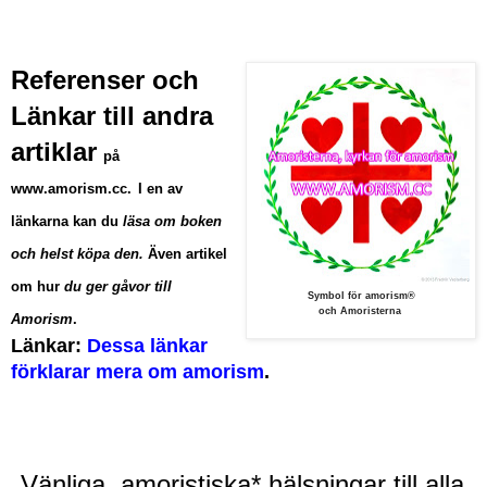
Referenser och
Länkar till andra
artiklar
på
www.amorism.cc
.
I en av
länkarna kan du
läsa om boken
och helst köpa den.
Även artikel
om hur
du ger gåvor till
Symbol för amorism®
och Amoristerna
Amorism
.
Länkar:
Dessa länkar
förklarar mera om amorism
.
Vänliga, amoristiska* 
hälsningar till alla 