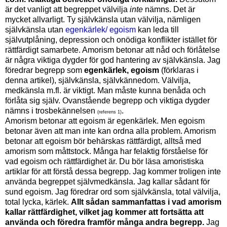
är det vanligt att begreppet välvilja
inte
nämns. Det är
mycket allvarligt. Ty självkänsla utan välvilja, nämligen
självkänsla utan
egenkärlek/ egoism
kan leda till
självutplåning, depression och onödiga konflikter istället för
rättfärdigt samarbete
. Amorism betonar att nåd och förlåtelse
är några viktiga dygder för god hantering av självkänsla.
Jag
föredrar begrepp som
egenkärlek, egoism
(förklaras i
denna artikel), självkänsla, självkännedom. Välvilja,
medkänsla m.fl. är viktigt.
Man måste kunna benåda och
förlåta sig själv. Ovanstående begrepp och viktiga dygder
nämns i trosbekännelsen
.
(referens 1)
Amorism betonar att egoism är egenkärlek. Men egoism
betonar även att man inte kan ordna alla problem. Amorism
betonar att egoism bör behärskas rättfärdigt, alltså med
amorism som måttstock. Många har felaktig förståelse för
vad egoism och rättfärdighet är. Du bör läsa amoristiska
artiklar för att förstå dessa begrepp.
Jag kommer troligen inte
använda begreppet självmedkänsla. Jag kallar sådant för
sund egoism. Jag föredrar ord som självkänsla, total välvilja,
total lycka, kärlek.
Allt sådan sammanfattas i vad amorism
kallar rättfärdighet, vilket jag kommer att fortsätta att
använda och föredra framför många andra begrepp.
Jag