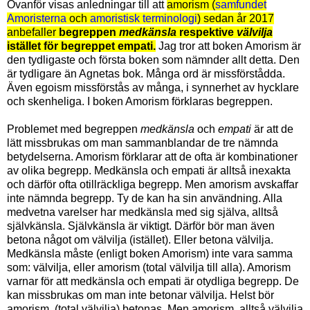
Ovanför visas anledningar till att
amorism (
samfundet
Amoristerna
och
amoristisk terminologi
) sedan år 2017
anbefaller
begreppen
medkänsla
respektive
välvilja
istället för begreppet empati.
Jag tror att boken Amorism är
den tydligaste och första boken som nämnder allt detta. Den
är tydligare än Agnetas bok. Många ord är missförstådda.
Även egoism missförstås av många, i synnerhet av hycklare
och skenheliga. I boken Amorism förklaras begreppen.
Problemet med begreppen
medkänsla
och
empati
är att de
lätt missbrukas om man sammanblandar de tre nämnda
betydelserna. Amorism förklarar att de ofta är kombinationer
av olika begrepp. Medkänsla och empati är alltså inexakta
och därför ofta otillräckliga begrepp. Men amorism avskaffar
inte nämnda begrepp. Ty de kan ha sin användning. Alla
medvetna varelser har medkänsla med sig själva, alltså
självkänsla. Självkänsla är viktigt. Därför bör man även
betona något om välvilja (istället). Eller betona välvilja.
Medkänsla måste (enligt boken Amorism) inte vara samma
som: välvilja, eller amorism (total välvilja till alla). Amorism
varnar för att medkänsla och empati är otydliga begrepp. De
kan missbrukas om man inte betonar välvilja. Helst bör
amorism, (total välvilja) betonas. Men amorism, alltså välvilja