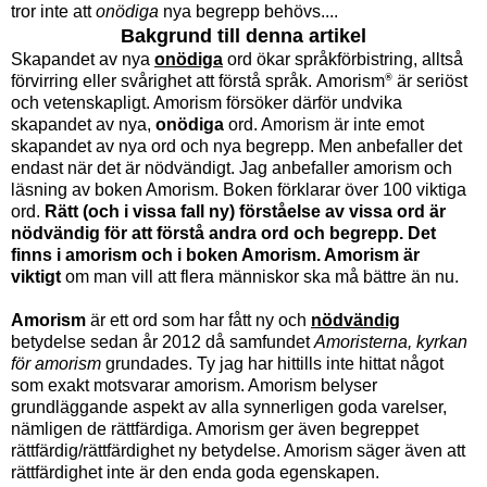
tror inte att
onödiga
nya begrepp behövs....
Bakgrund till denna artikel
Skapandet av nya
onödiga
ord ökar språkförbistring, alltså
®
förvirring eller svårighet att förstå språk.
Amorism
är seriöst
och vetenskapligt. Amorism försöker därför undvika
skapandet av nya,
onödiga
ord. Amorism är inte emot
skapandet av nya ord och nya begrepp. Men anbefaller det
endast när det är nödvändigt. Jag anbefaller amorism och
läsning av boken Amorism. Boken förklarar över 100 viktiga
ord.
Rätt (och i vissa fall ny) förståelse av vissa ord är
nödvändig för att förstå andra ord och begrepp. Det
finns i amorism och i boken Amorism. Amorism är
viktigt
om man vill att flera människor ska må bättre än nu.
Amorism
är ett ord som har fått ny och
nödvändig
betydelse sedan år 2012 då samfundet
Amoristerna, kyrkan
för amorism
grundades. Ty jag har hittills inte hittat något
som exakt motsvarar amorism. Amorism belyser
grundläggande aspekt av alla synnerligen goda varelser,
nämligen de rättfärdiga. Amorism ger även begreppet
rättfärdig/
rättfärdighet
ny betydelse. Amorism säger även att
rättfärdighet inte är den enda goda egenskapen.