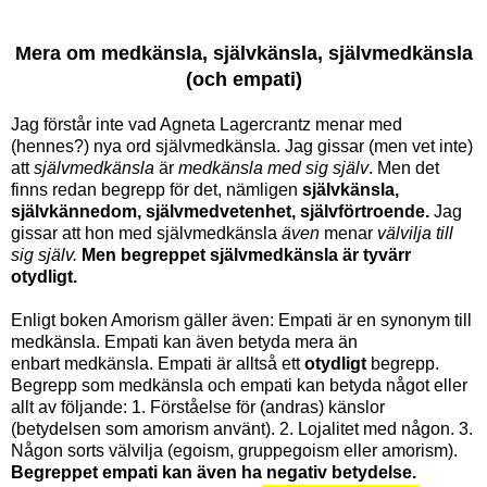
Mera om medkänsla, självkänsla, självmedkänsla
(och empati)
Jag förstår inte vad Agneta Lagercrantz menar med
(hennes?) nya ord självmedkänsla. Jag gissar (men vet inte)
att
självmedkänsla
är
medkänsla med sig själv
. Men det
finns redan begrepp för det, nämligen
självkänsla,
självkännedom, självmedvetenhet, självförtroende.
Jag
gissar att hon med självmedkänsla
även
menar
välvilja till
sig själv.
Men begreppet självmedkänsla är tyvärr
otydligt.
Enligt boken Amorism gäller även: Empati är en synonym till
medkänsla. Empati kan även betyda mera än
enbart medkänsla. Empati är alltså ett
otydligt
begrepp.
Begrepp som medkänsla och empati kan betyda något eller
allt av följande: 1. Förståelse för (andras) känslor
(betydelsen som amorism använt). 2. Lojalitet med någon. 3.
Någon sorts välvilja (egoism, gruppegoism eller amorism).
Begreppet empati kan även ha negativ betydelse.