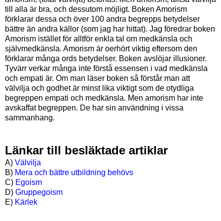
till alla är bra, och dessutom möjligt. Boken Amorism
förklarar dessa och över 100 andra begrepps betydelser
bättre än andra källor (som jag har hittat). Jag föredrar boken
Amorism istället för alltför enkla tal om medkänsla och
självmedkänsla. Amorism är oerhört viktig eftersom den
förklarar många ords betydelser. Boken avslöjar illusioner.
Tyvärr verkar många inte förstå essensen i vad medkänsla
och empati är. Om man läser boken så förstår man att
välvilja och godhet är minst lika viktigt som de otydliga
begreppen empati och medkänsla. Men amorism har inte
avskaffat begreppen. De har sin användning i vissa
sammanhang.
Länkar till besläktade artiklar
A)
Välvilja
B)
Mera och bättre utbildning behövs
C)
Egoism
D)
Gruppegoism
E)
Kärlek