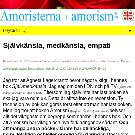
▼
Självkänsla, medkänsla, empati
Bättrad den 18-10-25 amorism föredrar (oftast) medkänsla och/eller välvilja istället för empati.
Denna
artikel publicerades första gången den 16-10-16 kl. 12:48 på WWW.AMORISM.CC.
Jag tror att Agneta Lagercrantz berör något viktigt i hennes
bok
Självmedkänsla
. Jag såg om den i DN och på TV
, (vilket inte
. Eftersom jag själv inte har läst boken så
måste innebära att den är bra)
ska jag vara ödmjuk. Detta är alltså inte en recension. Ty
recension av bok kan göras först efter att man har läst boken.
Men jag tror att boken Amorism
belyser
(
(utgåva 1 år 2016)
referens 2)
allt det viktigaste om begrepp som nämns i hennes bok. Och
att Amorism har viktiga och nya förklaringar av sådant.
Och
att många andra böcker/ lärare har
otillräckliga,
t.o.m.
felaktiga och/eller onödiga förklaringar.
Dessutom