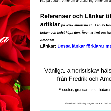
inte på sådant. Amorism är utbildning. Amorism är
Referenser och Länkar til
artiklar
på www.amorism.cc
.
I en av lä
boken och helst köpa den.
Även artikel om h
Amorism
.
Länkar:
Dessa länkar förklarar 
Vänliga, amoristiska* 
häls
från Fredrik och Amo
Filosofen, grundaren och ledaren 
*Amoristisk hälsning betyder att man önskar t