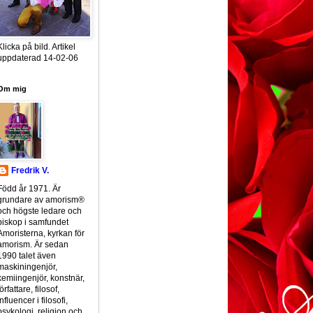
Klicka på bild. Artikel
uppdaterad 14-02-06
Om mig
Fredrik V.
Född år 1971. Är
grundare av amorism®
och högste ledare och
biskop i samfundet
Amoristerna, kyrkan för
amorism. Är sedan
1990 talet även
maskiningenjör,
kemiingenjör, konstnär,
författare, filosof,
influencer i filosofi,
psykologi, religion och