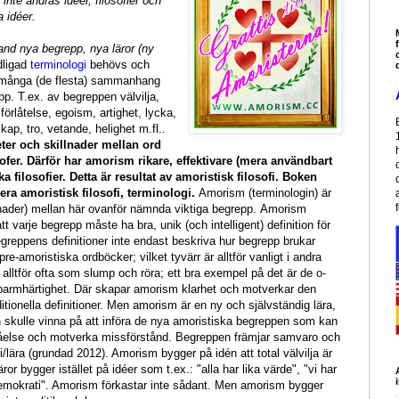
 inte andras idéer, filosofier och
a idéer.
and nya begrepp, nya läror (ny
dligad
terminologi
behövs och
i många (de flesta) sammanhang
pp. T.ex. av begreppen välvilja,
förlåtelse, egoism, artighet, lycka,
skap, tro, vetande, helighet m.fl..
eter och skillnader mellan ord
fer. Därför har amorism rikare, effektivare (mera användbart
filosofier. Detta är resultat av amoristisk filosofi. Boken
era amoristisk filosofi, terminologi.
Amorism (terminologin) är
llnader) mellan här ovanför nämnda viktiga begrepp. Amorism
 varje begrepp måste ha bra, unik (och intelligent) definition för
greppens definitioner inte endast beskriva hur begrepp brukar
e-amoristiska ordböcker; vilket tyvärr är alltför vanligt i andra
 alltför ofta som slump och röra; ett bra exempel på det är de o-
h barmhärtighet. Där skapar amorism klarhet och motverkar den
ionella definitioner. Men amorism är en ny och självständig lära,
n skulle vinna på att införa de nya amoristiska begreppen som kan
tåelse och motverka missförstånd. Begreppen främjar samvaro och
/lära (grundad 2012). Amorism bygger på idén att total välvilja är
or bygger istället på idéer som t.ex.: "alla har lika värde", "vi har
, "demokrati". Amorism förkastar inte sådant. Men amorism bygger