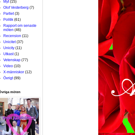
Myt
(15)
Olof Vesterberg
(7)
Partiet
(3)
Politik
(61)
Rapport om senaste
möten
(46)
Recension
(11)
Unicitet
(37)
Unicity
(11)
Utkast
(1)
Vetenskap
(77)
Video
(10)
X-människor
(12)
Övrigt
(99)
Övriga möten