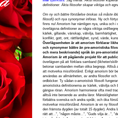
inte
självklara
. Jag menar:
Äkta filosofer kopierar
definitioner. Äkta filosofer skapar viktiga och egn
Om ny och bättre förståelse önskas så måste ibl
filosofi) och nya synonymer införas.
Ny och förty
finns nu! Amorism har nämligen nya, unika och 
överlägsna definitioner av några viktiga ord/begre
kärlek, gillande, vänskap, välvilja, barmhärtighet, 
konflikt, gott, ont, rättfärdighet, synd, värde, kun
Överlägsenheten är att amorism förklarar likh
och synonymer bättre än pre-amoristiska filoso
och mera beskrivande) språk än pre-amoristiska 
Amorism är ett pågående projekt för att public
överlägsen på att förklara samband (likheter/ski
betonar sambanden mellan olika begrepp. Alltså att
att motverka missförstånd. Enligt amorism bör be
användas av allmänheten, av andra filosofer och pr
ordböcker. Ty sådan o-amoristisk filosofi fungerar
amoristiska definitionerna av kärlek, välvilja oc
gängse röran.
Amorism harmonierar ofta med tradit
alltså inte beroende av andra läror. Mänsklighete
förbättra svenska och andra språk; och öka förs
motverkar missförstånd. Amorism är en ny filosofi
den främsta dygden (av totalt 15 dygder). Andra lär
rätt att...", "någon måste...", "Guds vilja är..."