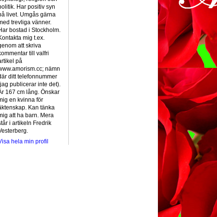
politik. Har positiv syn
på livet. Umgås gärna
med trevliga vänner.
Har bostad i Stockholm.
Kontakta mig t.ex.
genom att skriva
kommentar till valfri
artikel på
www.amorism.cc; nämn
där ditt telefonnummer
(jag publicerar inte det).
Är 167 cm lång. Önskar
mig en kvinna för
äktenskap. Kan tänka
mig att ha barn. Mera
står i artikeln Fredrik
Vesterberg.
Visa hela min profil