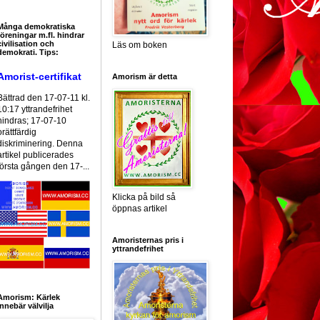
Många demokratiska
föreningar m.fl. hindrar
civilisation och
Läs om boken
demokrati. Tips:
Amorist-certifikat
Amorism är detta
Bättrad den 17-07-11 kl.
10:17 yttrandefrihet
hindras; 17-07-10
orättfärdig
diskriminering. Denna
artikel publicerades
första gången den 17-...
Klicka på bild så
öppnas artikel
Amoristernas pris i
yttrandefrihet
Amorism: Kärlek
innebär välvilja