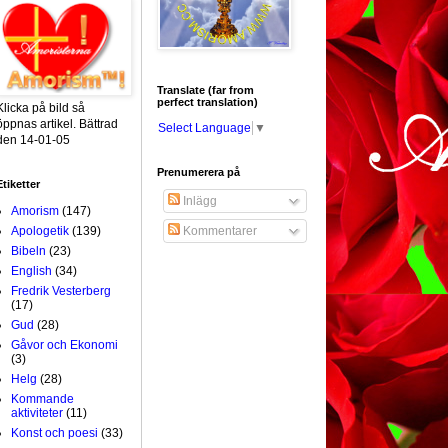
Translate (far from
perfect translation)
Klicka på bild så
öppnas artikel. Bättrad
Select Language
▼
den 14-01-05
Prenumerera på
Etiketter
Inlägg
Amorism
(147)
Apologetik
(139)
Kommentarer
Bibeln
(23)
English
(34)
Fredrik Vesterberg
(17)
Gud
(28)
Gåvor och Ekonomi
(3)
Helg
(28)
Kommande
aktiviteter
(11)
Konst och poesi
(33)