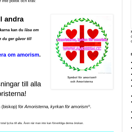
 inte politik och krav.
l andra
nkarna kan du
läsa om
ur
du ger gåvor till
mera om amorism
.
Symbol för amorism®
ningar till alla 
och Amoristerna
risterna!
(biskop) för 
Amoristerna, kyrkan för amorism
.
®
otal lycka till alla. Även när man inte kan förverkliga denna önskan.