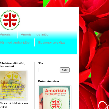
 Amorism
Amorism, definition
för med andra idéer
Illusioner avslöjas
Vi behöver ditt stöd,
Sök
ekonomiskt
Boken Amorism
Klicka på bild så visas
artikel