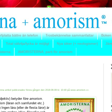
rfplatta bättre än telefon
Trosbekännelse sammanfattar
Boken
Total välvilja/lycka är möjligt
Nya idéer (+ neologismer)
Jäm
isterna
AMORISTERNA, parti för amorism
nna artikel publicerades första gången den 2018-06-09 kl. 10:40 på www.amorism.cc.
djektiv) betyder
före amorism
.
sm (läran och samfundet etc.)
 Ingen lära (eller de flesta läror) är