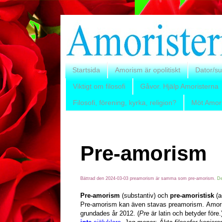
Startsida
Amorism är opolitiskt
Dator/su
Viktigt om filosofi
Gåvor. Hjälp Amoristerna
Filosofi, förening, kyrka, religion?
Möt Amor
Pre-amorism
Bättrad den 2024-03-03 preamorism är samma som pre-amorism.
De
Pre-amorism
(substantiv) och
pre-amoristisk
(a
Pre-amorism kan även stavas preamorism.
Amori
grundades
år 2012. (
Pre
är latin och betyder före.)